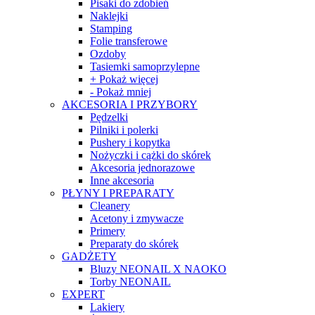
Pisaki do zdobień
Naklejki
Stamping
Folie transferowe
Ozdoby
Tasiemki samoprzylepne
+ Pokaż więcej
- Pokaż mniej
AKCESORIA I PRZYBORY
Pędzelki
Pilniki i polerki
Pushery i kopytka
Nożyczki i cążki do skórek
Akcesoria jednorazowe
Inne akcesoria
PŁYNY I PREPARATY
Cleanery
Acetony i zmywacze
Primery
Preparaty do skórek
GADŻETY
Bluzy NEONAIL X NAOKO
Torby NEONAIL
EXPERT
Lakiery