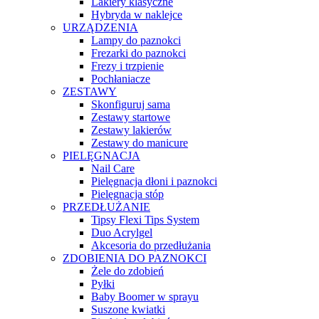
Lakiery klasyczne
Hybryda w naklejce
URZĄDZENIA
Lampy do paznokci
Frezarki do paznokci
Frezy i trzpienie
Pochłaniacze
ZESTAWY
Skonfiguruj sama
Zestawy startowe
Zestawy lakierów
Zestawy do manicure
PIELĘGNACJA
Nail Care
Pielęgnacja dłoni i paznokci
Pielęgnacja stóp
PRZEDŁUŻANIE
Tipsy Flexi Tips System
Duo Acrylgel
Akcesoria do przedłużania
ZDOBIENIA DO PAZNOKCI
Żele do zdobień
Pyłki
Baby Boomer w sprayu
Suszone kwiatki