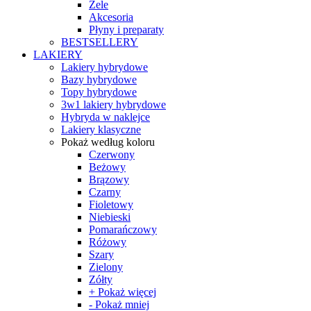
Żele
Akcesoria
Płyny i preparaty
BESTSELLERY
LAKIERY
Lakiery hybrydowe
Bazy hybrydowe
Topy hybrydowe
3w1 lakiery hybrydowe
Hybryda w naklejce
Lakiery klasyczne
Pokaż według koloru
Czerwony
Beżowy
Brązowy
Czarny
Fioletowy
Niebieski
Pomarańczowy
Różowy
Szary
Zielony
Zółty
+ Pokaż więcej
- Pokaż mniej