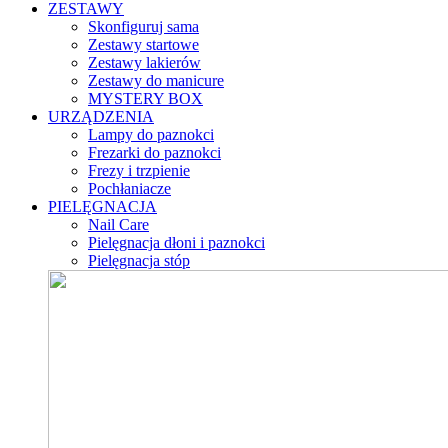
ZESTAWY
Skonfiguruj sama
Zestawy startowe
Zestawy lakierów
Zestawy do manicure
MYSTERY BOX
URZĄDZENIA
Lampy do paznokci
Frezarki do paznokci
Frezy i trzpienie
Pochłaniacze
PIELĘGNACJA
Nail Care
Pielęgnacja dłoni i paznokci
Pielęgnacja stóp