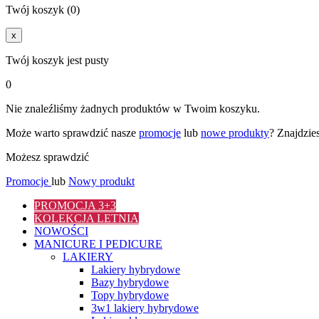
Twój koszyk (0)
x
Twój koszyk jest pusty
0
Nie znaleźliśmy żadnych produktów w Twoim koszyku.
Może warto sprawdzić nasze
promocje
lub
nowe produkty
? Znajdzie
Możesz sprawdzić
Promocje
lub
Nowy produkt
PROMOCJA 3+3
KOLEKCJA LETNIA
NOWOŚCI
MANICURE I PEDICURE
LAKIERY
Lakiery hybrydowe
Bazy hybrydowe
Topy hybrydowe
3w1 lakiery hybrydowe