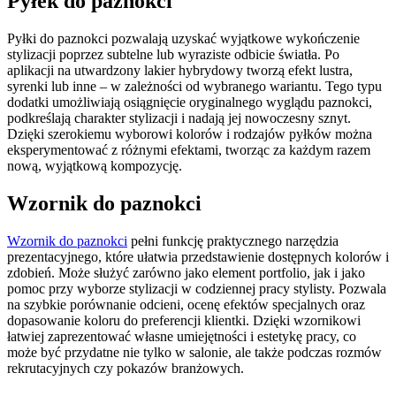
Pyłek do paznokci
Pyłki do paznokci pozwalają uzyskać wyjątkowe wykończenie
stylizacji poprzez subtelne lub wyraziste odbicie światła. Po
aplikacji na utwardzony lakier hybrydowy tworzą efekt lustra,
syrenki lub inne – w zależności od wybranego wariantu. Tego typu
dodatki umożliwiają osiągnięcie oryginalnego wyglądu paznokci,
podkreślają charakter stylizacji i nadają jej nowoczesny sznyt.
Dzięki szerokiemu wyborowi kolorów i rodzajów pyłków można
eksperymentować z różnymi efektami, tworząc za każdym razem
nową, wyjątkową kompozycję.
Wzornik do paznokci
Wzornik do paznokci
pełni funkcję praktycznego narzędzia
prezentacyjnego, które ułatwia przedstawienie dostępnych kolorów i
zdobień. Może służyć zarówno jako element portfolio, jak i jako
pomoc przy wyborze stylizacji w codziennej pracy stylisty. Pozwala
na szybkie porównanie odcieni, ocenę efektów specjalnych oraz
dopasowanie koloru do preferencji klientki. Dzięki wzornikowi
łatwiej zaprezentować własne umiejętności i estetykę pracy, co
może być przydatne nie tylko w salonie, ale także podczas rozmów
rekrutacyjnych czy pokazów branżowych.