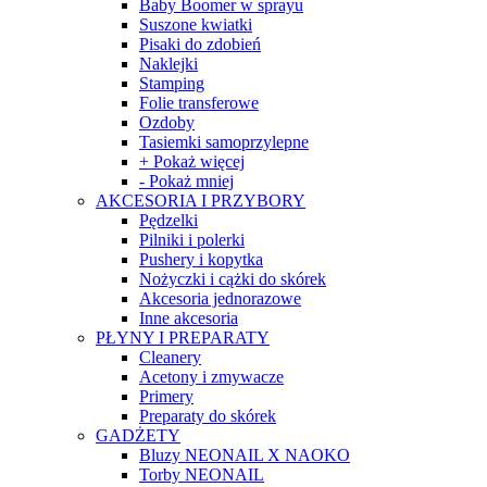
Baby Boomer w sprayu
Suszone kwiatki
Pisaki do zdobień
Naklejki
Stamping
Folie transferowe
Ozdoby
Tasiemki samoprzylepne
+ Pokaż więcej
- Pokaż mniej
AKCESORIA I PRZYBORY
Pędzelki
Pilniki i polerki
Pushery i kopytka
Nożyczki i cążki do skórek
Akcesoria jednorazowe
Inne akcesoria
PŁYNY I PREPARATY
Cleanery
Acetony i zmywacze
Primery
Preparaty do skórek
GADŻETY
Bluzy NEONAIL X NAOKO
Torby NEONAIL