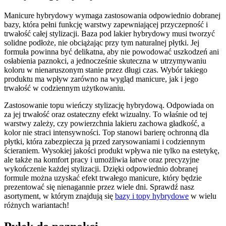
Manicure hybrydowy wymaga zastosowania odpowiednio dobranej
bazy, która pełni funkcję warstwy zapewniającej przyczepność i
trwałość całej stylizacji. Baza pod lakier hybrydowy musi tworzyć
solidne podłoże, nie obciążając przy tym naturalnej płytki. Jej
formuła powinna być delikatna, aby nie powodować uszkodzeń ani
osłabienia paznokci, a jednocześnie skuteczna w utrzymywaniu
koloru w nienaruszonym stanie przez długi czas. Wybór takiego
produktu ma wpływ zarówno na wygląd manicure, jak i jego
trwałość w codziennym użytkowaniu.
Zastosowanie topu wieńczy stylizację hybrydową. Odpowiada on
za jej trwałość oraz ostateczny efekt wizualny. To właśnie od tej
warstwy zależy, czy powierzchnia lakieru zachowa gładkość, a
kolor nie straci intensywności. Top stanowi barierę ochronną dla
płytki, która zabezpiecza ją przed zarysowaniami i codziennym
ścieraniem. Wysokiej jakości produkt wpływa nie tylko na estetykę,
ale także na komfort pracy i umożliwia łatwe oraz precyzyjne
wykończenie każdej stylizacji. Dzięki odpowiednio dobranej
formule można uzyskać efekt trwałego manicure, który będzie
prezentować się nienagannie przez wiele dni. Sprawdź nasz
asortyment, w którym znajdują się
bazy i topy hybrydowe
w wielu
różnych wariantach!