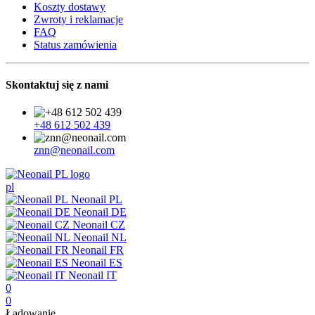
Koszty dostawy
Zwroty i reklamacje
FAQ
Status zamówienia
Skontaktuj się z nami
+48 612 502 439
znn@neonail.com
pl
Neonail PL
Neonail DE
Neonail CZ
Neonail NL
Neonail FR
Neonail ES
Neonail IT
0
0
Ładowanie...