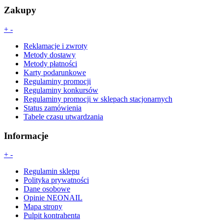
Zakupy
+
-
Reklamacje i zwroty
Metody dostawy
Metody płatności
Karty podarunkowe
Regulaminy promocji
Regulaminy konkursów
Regulaminy promocji w sklepach stacjonarnych
Status zamówienia
Tabele czasu utwardzania
Informacje
+
-
Regulamin sklepu
Polityka prywatności
Dane osobowe
Opinie NEONAIL
Mapa strony
Pulpit kontrahenta