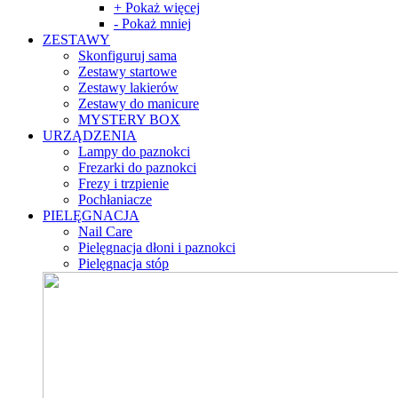
+ Pokaż więcej
- Pokaż mniej
ZESTAWY
Skonfiguruj sama
Zestawy startowe
Zestawy lakierów
Zestawy do manicure
MYSTERY BOX
URZĄDZENIA
Lampy do paznokci
Frezarki do paznokci
Frezy i trzpienie
Pochłaniacze
PIELĘGNACJA
Nail Care
Pielęgnacja dłoni i paznokci
Pielęgnacja stóp