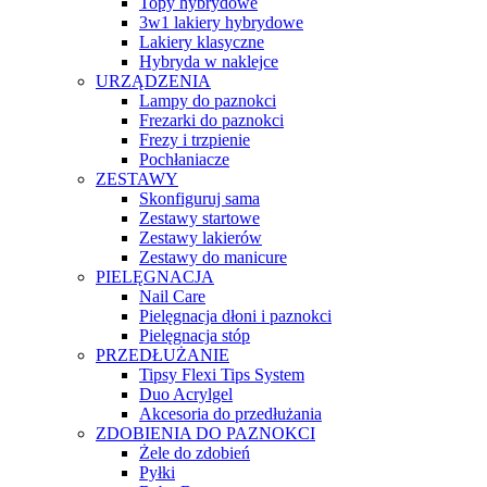
Topy hybrydowe
3w1 lakiery hybrydowe
Lakiery klasyczne
Hybryda w naklejce
URZĄDZENIA
Lampy do paznokci
Frezarki do paznokci
Frezy i trzpienie
Pochłaniacze
ZESTAWY
Skonfiguruj sama
Zestawy startowe
Zestawy lakierów
Zestawy do manicure
PIELĘGNACJA
Nail Care
Pielęgnacja dłoni i paznokci
Pielęgnacja stóp
PRZEDŁUŻANIE
Tipsy Flexi Tips System
Duo Acrylgel
Akcesoria do przedłużania
ZDOBIENIA DO PAZNOKCI
Żele do zdobień
Pyłki