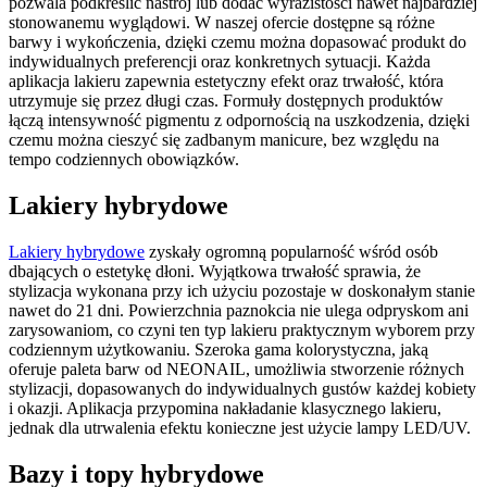
pozwala podkreślić nastrój lub dodać wyrazistości nawet najbardziej
stonowanemu wyglądowi. W naszej ofercie dostępne są różne
barwy i wykończenia, dzięki czemu można dopasować produkt do
indywidualnych preferencji oraz konkretnych sytuacji. Każda
aplikacja lakieru zapewnia estetyczny efekt oraz trwałość, która
utrzymuje się przez długi czas. Formuły dostępnych produktów
łączą intensywność pigmentu z odpornością na uszkodzenia, dzięki
czemu można cieszyć się zadbanym manicure, bez względu na
tempo codziennych obowiązków.
Lakiery hybrydowe
Lakiery hybrydowe
zyskały ogromną popularność wśród osób
dbających o estetykę dłoni. Wyjątkowa trwałość sprawia, że
stylizacja wykonana przy ich użyciu pozostaje w doskonałym stanie
nawet do 21 dni. Powierzchnia paznokcia nie ulega odpryskom ani
zarysowaniom, co czyni ten typ lakieru praktycznym wyborem przy
codziennym użytkowaniu. Szeroka gama kolorystyczna, jaką
oferuje paleta barw od NEONAIL, umożliwia stworzenie różnych
stylizacji, dopasowanych do indywidualnych gustów każdej kobiety
i okazji. Aplikacja przypomina nakładanie klasycznego lakieru,
jednak dla utrwalenia efektu konieczne jest użycie lampy LED/UV.
Bazy i topy hybrydowe