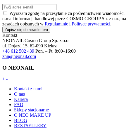
Wyrażam zgodę na przesyłanie za pośrednictwem wiadomości
e-mail informacji handlowej przez COSMO GROUP Sp. z o.o., na
zasadach opisanych w
Regulaminie
i
Polityce prywatności
.
Zapisz się do newslettera
Kontakt
NEONAIL
Cosmo Group Sp. z o.o.
ul. Dojazd 15, 62-090 Kiekrz
+48 612 502 439
Pon. – Pt. 8:00–16:00
znn@neonail.com
O NEONAIL
+
-
Kontakt z nami
O nas
Kariera
FAQ
Sklepy stacjonarne
O NEO MAKE UP
BLOG
BESTSELLERY