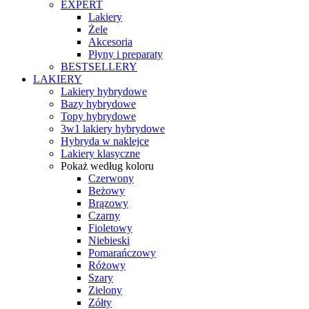
EXPERT
Lakiery
Żele
Akcesoria
Płyny i preparaty
BESTSELLERY
LAKIERY
Lakiery hybrydowe
Bazy hybrydowe
Topy hybrydowe
3w1 lakiery hybrydowe
Hybryda w naklejce
Lakiery klasyczne
Pokaż według koloru
Czerwony
Beżowy
Brązowy
Czarny
Fioletowy
Niebieski
Pomarańczowy
Różowy
Szary
Zielony
Zółty