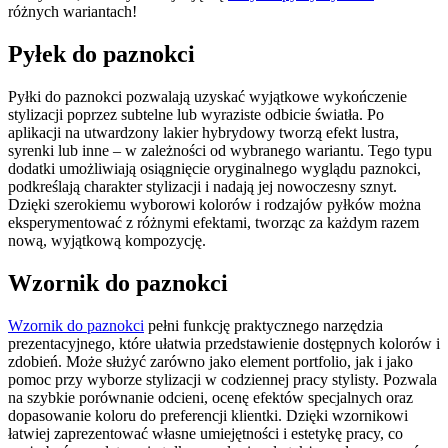
różnych wariantach!
Pyłek do paznokci
Pyłki do paznokci pozwalają uzyskać wyjątkowe wykończenie
stylizacji poprzez subtelne lub wyraziste odbicie światła. Po
aplikacji na utwardzony lakier hybrydowy tworzą efekt lustra,
syrenki lub inne – w zależności od wybranego wariantu. Tego typu
dodatki umożliwiają osiągnięcie oryginalnego wyglądu paznokci,
podkreślają charakter stylizacji i nadają jej nowoczesny sznyt.
Dzięki szerokiemu wyborowi kolorów i rodzajów pyłków można
eksperymentować z różnymi efektami, tworząc za każdym razem
nową, wyjątkową kompozycję.
Wzornik do paznokci
Wzornik do paznokci
pełni funkcję praktycznego narzędzia
prezentacyjnego, które ułatwia przedstawienie dostępnych kolorów i
zdobień. Może służyć zarówno jako element portfolio, jak i jako
pomoc przy wyborze stylizacji w codziennej pracy stylisty. Pozwala
na szybkie porównanie odcieni, ocenę efektów specjalnych oraz
dopasowanie koloru do preferencji klientki. Dzięki wzornikowi
łatwiej zaprezentować własne umiejętności i estetykę pracy, co