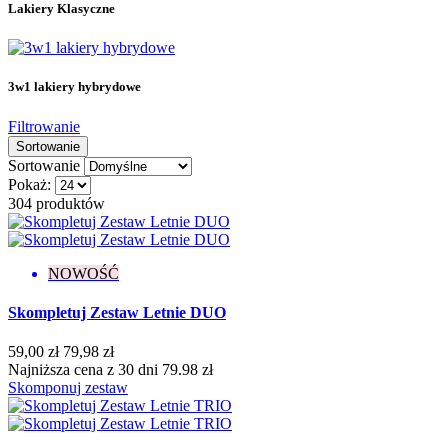
Lakiery Klasyczne
Kolekcja Rajska Przygoda
12
Kolekcja Ramen
9
Kolekcja Rytm Wiosny
8
Kolekcja Skarby Morza
6
3w1 lakiery hybrydowe
Kolekcja Twoje Dzieło Sztuki
8
Kolekcja Zimowa Symfonia
9
Filtrowanie
Kolory
174
Sortowanie
Lakiery Klasyczne
32
Sortowanie
Topy hybrydowe
9
Pokaż:
topy matowe
1
304 produktów
topy z drobiną
2
topy bez przemywania
2
topy z połyskiem
6
NOWOŚĆ
topy bez przemywania
3
topy do przemywania
3
Skompletuj Zestaw Letnie DUO
Bestsellery
59,00 zł
79,98 zł
Bestsellery
0
Najniższa cena z 30 dni 79.98 zł
Skomponuj zestaw
Konsystencja
Gęsta
6