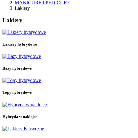
MANICURE I PEDICURE
Lakiery
Lakiery
Filtry:
Wyczyść
Cena
Lakiery hybrydowe
zł
zł
Kategorie
3w1 lakiery hybrydowe
15
Bazy hybrydowe
25
Bazy hybrydowe
Bazy budujące
24
Bazy budujące ze składnikami dodatkowymi
4
Bezbarwne bazy budujące
4
Topy hybrydowe
Kolorowe bazy budujące
16
Bazy hybrydowe bez przedłużania
4
Bezbarwne bazy hybrydowe bez przedłużania
Hybryda w naklejce
16
Hybryda w naklejce
Naklejki hybrydowe do manicure
13
Naklejki hybrydowe do pedicure
3
Lakiery hybrydowe
208
Kolekcja Letni Błysk
5