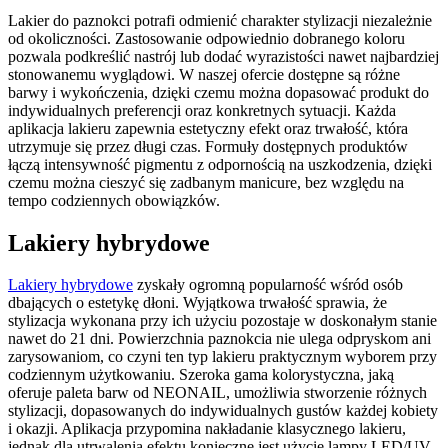
Lakier do paznokci potrafi odmienić charakter stylizacji niezależnie
od okoliczności. Zastosowanie odpowiednio dobranego koloru
pozwala podkreślić nastrój lub dodać wyrazistości nawet najbardziej
stonowanemu wyglądowi. W naszej ofercie dostępne są różne
barwy i wykończenia, dzięki czemu można dopasować produkt do
indywidualnych preferencji oraz konkretnych sytuacji. Każda
aplikacja lakieru zapewnia estetyczny efekt oraz trwałość, która
utrzymuje się przez długi czas. Formuły dostępnych produktów
łączą intensywność pigmentu z odpornością na uszkodzenia, dzięki
czemu można cieszyć się zadbanym manicure, bez względu na
tempo codziennych obowiązków.
Lakiery hybrydowe
Lakiery hybrydowe
zyskały ogromną popularność wśród osób
dbających o estetykę dłoni. Wyjątkowa trwałość sprawia, że
stylizacja wykonana przy ich użyciu pozostaje w doskonałym stanie
nawet do 21 dni. Powierzchnia paznokcia nie ulega odpryskom ani
zarysowaniom, co czyni ten typ lakieru praktycznym wyborem przy
codziennym użytkowaniu. Szeroka gama kolorystyczna, jaką
oferuje paleta barw od NEONAIL, umożliwia stworzenie różnych
stylizacji, dopasowanych do indywidualnych gustów każdej kobiety
i okazji. Aplikacja przypomina nakładanie klasycznego lakieru,
jednak dla utrwalenia efektu konieczne jest użycie lampy LED/UV.