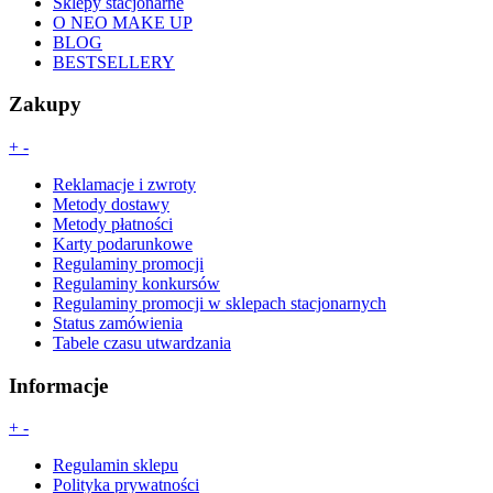
Sklepy stacjonarne
O NEO MAKE UP
BLOG
BESTSELLERY
Zakupy
+
-
Reklamacje i zwroty
Metody dostawy
Metody płatności
Karty podarunkowe
Regulaminy promocji
Regulaminy konkursów
Regulaminy promocji w sklepach stacjonarnych
Status zamówienia
Tabele czasu utwardzania
Informacje
+
-
Regulamin sklepu
Polityka prywatności