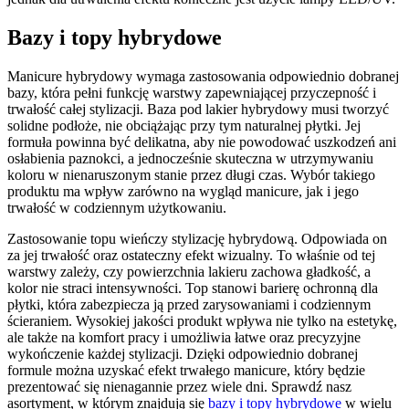
Bazy i topy hybrydowe
Manicure hybrydowy wymaga zastosowania odpowiednio dobranej
bazy, która pełni funkcję warstwy zapewniającej przyczepność i
trwałość całej stylizacji. Baza pod lakier hybrydowy musi tworzyć
solidne podłoże, nie obciążając przy tym naturalnej płytki. Jej
formuła powinna być delikatna, aby nie powodować uszkodzeń ani
osłabienia paznokci, a jednocześnie skuteczna w utrzymywaniu
koloru w nienaruszonym stanie przez długi czas. Wybór takiego
produktu ma wpływ zarówno na wygląd manicure, jak i jego
trwałość w codziennym użytkowaniu.
Zastosowanie topu wieńczy stylizację hybrydową. Odpowiada on
za jej trwałość oraz ostateczny efekt wizualny. To właśnie od tej
warstwy zależy, czy powierzchnia lakieru zachowa gładkość, a
kolor nie straci intensywności. Top stanowi barierę ochronną dla
płytki, która zabezpiecza ją przed zarysowaniami i codziennym
ścieraniem. Wysokiej jakości produkt wpływa nie tylko na estetykę,
ale także na komfort pracy i umożliwia łatwe oraz precyzyjne
wykończenie każdej stylizacji. Dzięki odpowiednio dobranej
formule można uzyskać efekt trwałego manicure, który będzie
prezentować się nienagannie przez wiele dni. Sprawdź nasz
asortyment, w którym znajdują się
bazy i topy hybrydowe
w wielu