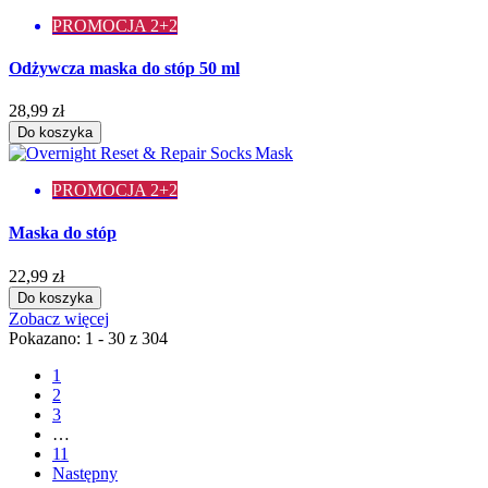
PROMOCJA 2+2
Odżywcza maska do stóp 50 ml
28,99 zł
Do koszyka
PROMOCJA 2+2
Maska do stóp
22,99 zł
Do koszyka
Zobacz więcej
Pokazano: 1 - 30 z 304
1
2
3
…
11
Następny