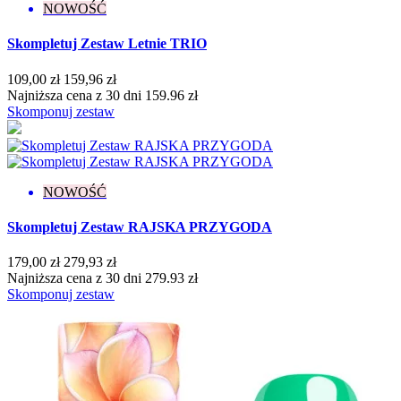
Rzadka
4
NOWOŚĆ
Średniogęsta
14
Skompletuj Zestaw Letnie TRIO
Pojemność
109,00 zł
159,96 zł
1 g
1
Najniższa cena z 30 dni 159.96 zł
5 g
4
Skomponuj zestaw
7,2 ml
271
Efekt
Drobinki
8
NOWOŚĆ
Flash
13
Glitter
29
Skompletuj Zestaw RAJSKA PRZYGODA
Holograficzny
3
Ombre
2
179,00 zł
279,93 zł
Rozświetlający
2
Najniższa cena z 30 dni 279.93 zł
Skomponuj zestaw
Wykończenie
Brokatowe
16
Cat Eye
7
Confetti
4
Flash
4