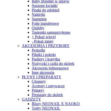
Baby Boomer w sprayu
Suszone kwiatki
Pisaki do zdobień
Naklejki
Stamping
Folie transferowe
Ozdoby
Tasiemki samoprzylepne
+ Pokaż więcej
- Pokaż mniej
AKCESORIA I PRZYBORY
Pędzelki
Pilniki i polerki
Pushery i kopytka
Nożyczki i cążki do skórek
Akcesoria jednorazowe
Inne akcesoria
PŁYNY I PREPARATY
Cleanery
Acetony i zmywacze
Primery
Preparaty do skórek
GADŻETY
Bluzy NEONAIL X NAOKO
Torby NEONAIL