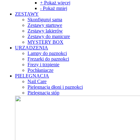
+ Pokaż więcej
- Pokaż mniej
ZESTAWY
Skonfiguruj sama
Zestawy startowe
Zestawy lakierów
Zestawy do manicure
MYSTERY BOX
URZĄDZENIA
Lampy do paznokci
Frezarki do paznokci
Frezy i trzpienie
Pochłaniacze
PIELĘGNACJA
Nail Care
Pielęgnacja dłoni i paznokci
Pielęgnacja stóp