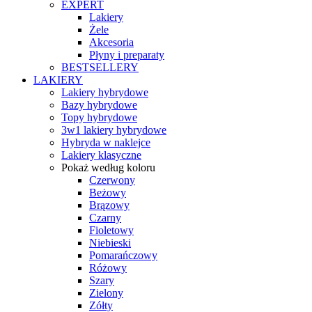
EXPERT
Lakiery
Żele
Akcesoria
Płyny i preparaty
BESTSELLERY
LAKIERY
Lakiery hybrydowe
Bazy hybrydowe
Topy hybrydowe
3w1 lakiery hybrydowe
Hybryda w naklejce
Lakiery klasyczne
Pokaż według koloru
Czerwony
Beżowy
Brązowy
Czarny
Fioletowy
Niebieski
Pomarańczowy
Różowy
Szary
Zielony
Zółty