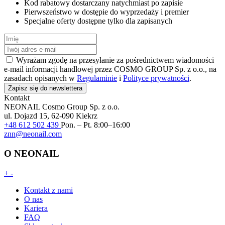
Kod rabatowy dostarczany natychmiast po zapisie
Pierwszeństwo w dostępie do wyprzedaży i premier
Specjalne oferty dostępne tylko dla zapisanych
Wyrażam zgodę na przesyłanie za pośrednictwem wiadomości
e-mail informacji handlowej przez COSMO GROUP Sp. z o.o., na
zasadach opisanych w
Regulaminie
i
Polityce prywatności
.
Zapisz się do newslettera
Kontakt
NEONAIL
Cosmo Group Sp. z o.o.
ul. Dojazd 15, 62-090 Kiekrz
+48 612 502 439
Pon. – Pt. 8:00–16:00
znn@neonail.com
O NEONAIL
+
-
Kontakt z nami
O nas
Kariera
FAQ