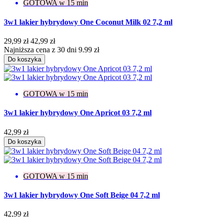
GOTOWA w 15 min
3w1 lakier hybrydowy One Coconut Milk 02 7,2 ml
29,99 zł
42,99 zł
Najniższa cena z 30 dni 9.99 zł
Do koszyka
GOTOWA w 15 min
3w1 lakier hybrydowy One Apricot 03 7,2 ml
42,99 zł
Do koszyka
GOTOWA w 15 min
3w1 lakier hybrydowy One Soft Beige 04 7,2 ml
42,99 zł