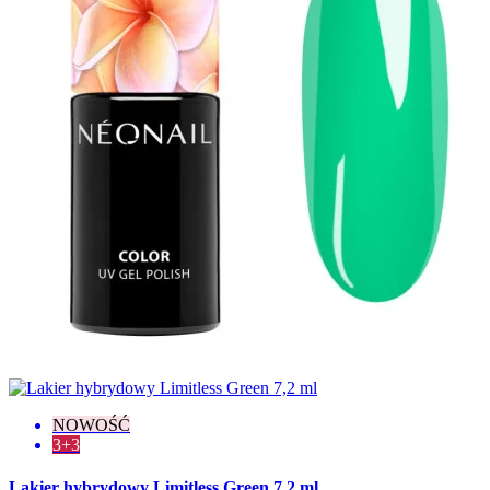
Kameleon
2
Klasyczne
153
Matowe
7
Metaliczne
7
Neonowe
11
Opalizujące
2
Pastelowe
5
Perłowe
6
Połysk
14
Thermo
3
Stopień krycia
Lekkie
3
Lekko przezroczysty
4
Pełne
184
Półtransparentne
47
Średnie
5
Transparentne
19
NOWOŚĆ
Wyczyść
3+3
Wyświetl produkty
304
Lakier hybrydowy Limitless Green 7,2 ml