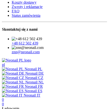
Koszty dostawy
Zwroty i reklamacje
FAQ
Status zamówienia
Skontaktuj się z nami
+48 612 502 439
znn@neonail.com
pl
Neonail PL
Neonail DE
Neonail CZ
Neonail NL
Neonail FR
Neonail ES
Neonail IT
0
0
Ładowanie...