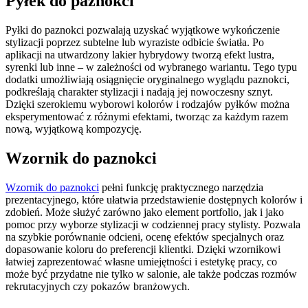
Pyłek do paznokci
Pyłki do paznokci pozwalają uzyskać wyjątkowe wykończenie
stylizacji poprzez subtelne lub wyraziste odbicie światła. Po
aplikacji na utwardzony lakier hybrydowy tworzą efekt lustra,
syrenki lub inne – w zależności od wybranego wariantu. Tego typu
dodatki umożliwiają osiągnięcie oryginalnego wyglądu paznokci,
podkreślają charakter stylizacji i nadają jej nowoczesny sznyt.
Dzięki szerokiemu wyborowi kolorów i rodzajów pyłków można
eksperymentować z różnymi efektami, tworząc za każdym razem
nową, wyjątkową kompozycję.
Wzornik do paznokci
Wzornik do paznokci
pełni funkcję praktycznego narzędzia
prezentacyjnego, które ułatwia przedstawienie dostępnych kolorów i
zdobień. Może służyć zarówno jako element portfolio, jak i jako
pomoc przy wyborze stylizacji w codziennej pracy stylisty. Pozwala
na szybkie porównanie odcieni, ocenę efektów specjalnych oraz
dopasowanie koloru do preferencji klientki. Dzięki wzornikowi
łatwiej zaprezentować własne umiejętności i estetykę pracy, co
może być przydatne nie tylko w salonie, ale także podczas rozmów
rekrutacyjnych czy pokazów branżowych.