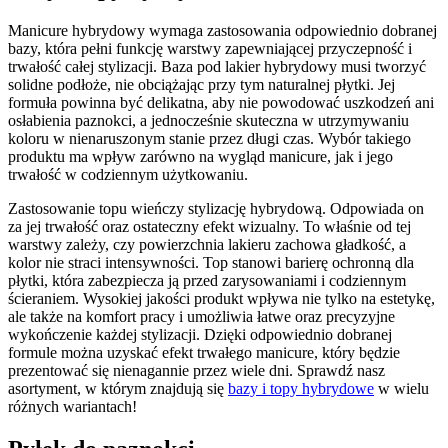
Manicure hybrydowy wymaga zastosowania odpowiednio dobranej
bazy, która pełni funkcję warstwy zapewniającej przyczepność i
trwałość całej stylizacji. Baza pod lakier hybrydowy musi tworzyć
solidne podłoże, nie obciążając przy tym naturalnej płytki. Jej
formuła powinna być delikatna, aby nie powodować uszkodzeń ani
osłabienia paznokci, a jednocześnie skuteczna w utrzymywaniu
koloru w nienaruszonym stanie przez długi czas. Wybór takiego
produktu ma wpływ zarówno na wygląd manicure, jak i jego
trwałość w codziennym użytkowaniu.
Zastosowanie topu wieńczy stylizację hybrydową. Odpowiada on
za jej trwałość oraz ostateczny efekt wizualny. To właśnie od tej
warstwy zależy, czy powierzchnia lakieru zachowa gładkość, a
kolor nie straci intensywności. Top stanowi barierę ochronną dla
płytki, która zabezpiecza ją przed zarysowaniami i codziennym
ścieraniem. Wysokiej jakości produkt wpływa nie tylko na estetykę,
ale także na komfort pracy i umożliwia łatwe oraz precyzyjne
wykończenie każdej stylizacji. Dzięki odpowiednio dobranej
formule można uzyskać efekt trwałego manicure, który będzie
prezentować się nienagannie przez wiele dni. Sprawdź nasz
asortyment, w którym znajdują się
bazy i topy hybrydowe
w wielu
różnych wariantach!