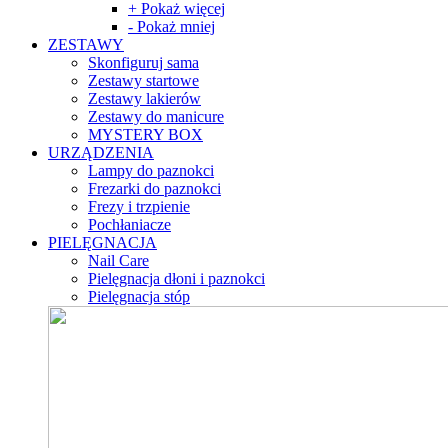
+ Pokaż więcej
- Pokaż mniej
ZESTAWY
Skonfiguruj sama
Zestawy startowe
Zestawy lakierów
Zestawy do manicure
MYSTERY BOX
URZĄDZENIA
Lampy do paznokci
Frezarki do paznokci
Frezy i trzpienie
Pochłaniacze
PIELĘGNACJA
Nail Care
Pielęgnacja dłoni i paznokci
Pielęgnacja stóp