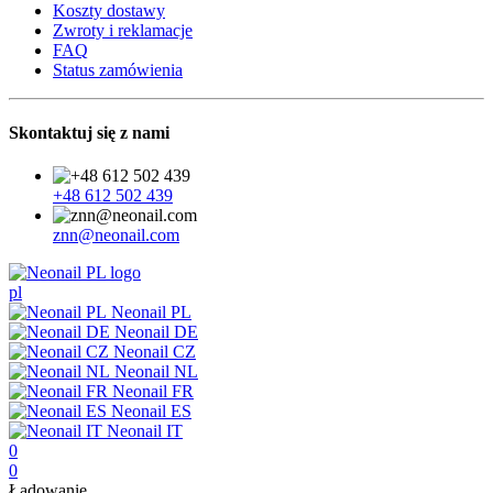
Koszty dostawy
Zwroty i reklamacje
FAQ
Status zamówienia
Skontaktuj się z nami
+48 612 502 439
znn@neonail.com
pl
Neonail PL
Neonail DE
Neonail CZ
Neonail NL
Neonail FR
Neonail ES
Neonail IT
0
0
Ładowanie...