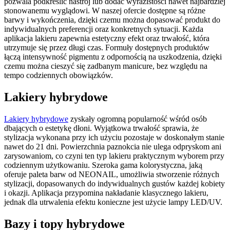
pozwala podkreślić nastrój lub dodać wyrazistości nawet najbardziej
stonowanemu wyglądowi. W naszej ofercie dostępne są różne
barwy i wykończenia, dzięki czemu można dopasować produkt do
indywidualnych preferencji oraz konkretnych sytuacji. Każda
aplikacja lakieru zapewnia estetyczny efekt oraz trwałość, która
utrzymuje się przez długi czas. Formuły dostępnych produktów
łączą intensywność pigmentu z odpornością na uszkodzenia, dzięki
czemu można cieszyć się zadbanym manicure, bez względu na
tempo codziennych obowiązków.
Lakiery hybrydowe
Lakiery hybrydowe
zyskały ogromną popularność wśród osób
dbających o estetykę dłoni. Wyjątkowa trwałość sprawia, że
stylizacja wykonana przy ich użyciu pozostaje w doskonałym stanie
nawet do 21 dni. Powierzchnia paznokcia nie ulega odpryskom ani
zarysowaniom, co czyni ten typ lakieru praktycznym wyborem przy
codziennym użytkowaniu. Szeroka gama kolorystyczna, jaką
oferuje paleta barw od NEONAIL, umożliwia stworzenie różnych
stylizacji, dopasowanych do indywidualnych gustów każdej kobiety
i okazji. Aplikacja przypomina nakładanie klasycznego lakieru,
jednak dla utrwalenia efektu konieczne jest użycie lampy LED/UV.
Bazy i topy hybrydowe