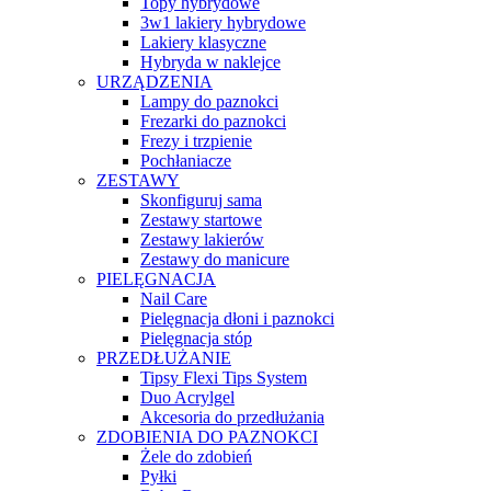
Topy hybrydowe
3w1 lakiery hybrydowe
Lakiery klasyczne
Hybryda w naklejce
URZĄDZENIA
Lampy do paznokci
Frezarki do paznokci
Frezy i trzpienie
Pochłaniacze
ZESTAWY
Skonfiguruj sama
Zestawy startowe
Zestawy lakierów
Zestawy do manicure
PIELĘGNACJA
Nail Care
Pielęgnacja dłoni i paznokci
Pielęgnacja stóp
PRZEDŁUŻANIE
Tipsy Flexi Tips System
Duo Acrylgel
Akcesoria do przedłużania
ZDOBIENIA DO PAZNOKCI
Żele do zdobień
Pyłki