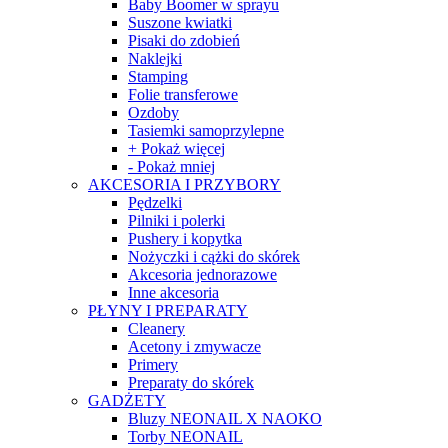
Baby Boomer w sprayu
Suszone kwiatki
Pisaki do zdobień
Naklejki
Stamping
Folie transferowe
Ozdoby
Tasiemki samoprzylepne
+ Pokaż więcej
- Pokaż mniej
AKCESORIA I PRZYBORY
Pędzelki
Pilniki i polerki
Pushery i kopytka
Nożyczki i cążki do skórek
Akcesoria jednorazowe
Inne akcesoria
PŁYNY I PREPARATY
Cleanery
Acetony i zmywacze
Primery
Preparaty do skórek
GADŻETY
Bluzy NEONAIL X NAOKO
Torby NEONAIL