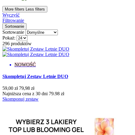
Wykończenie
More filters
Less filters
Wyczyść
Brokatowe
16
Filtrowanie
Cat Eye
7
Sortowanie
Confetti
4
Sortowanie
Flash
4
Pokaż:
Kameleon
2
296 produktów
Klasyczne
153
Matowe
7
Metaliczne
7
NOWOŚĆ
Neonowe
11
Opalizujące
2
Skompletuj Zestaw Letnie DUO
Pastelowe
5
Perłowe
6
59,00 zł
79,98 zł
Połysk
12
Najniższa cena z 30 dni 79.98 zł
Thermo
3
Skomponuj zestaw
Kolekcja
Bloomy Vibes
7
Born to Win
6
Bride's Team
1
Candy Girl
3