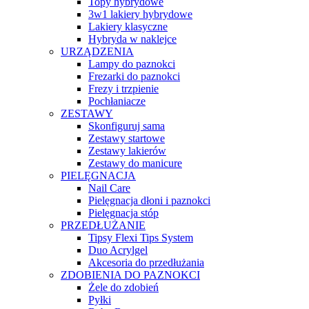
Topy hybrydowe
3w1 lakiery hybrydowe
Lakiery klasyczne
Hybryda w naklejce
URZĄDZENIA
Lampy do paznokci
Frezarki do paznokci
Frezy i trzpienie
Pochłaniacze
ZESTAWY
Skonfiguruj sama
Zestawy startowe
Zestawy lakierów
Zestawy do manicure
PIELĘGNACJA
Nail Care
Pielęgnacja dłoni i paznokci
Pielęgnacja stóp
PRZEDŁUŻANIE
Tipsy Flexi Tips System
Duo Acrylgel
Akcesoria do przedłużania
ZDOBIENIA DO PAZNOKCI
Żele do zdobień
Pyłki