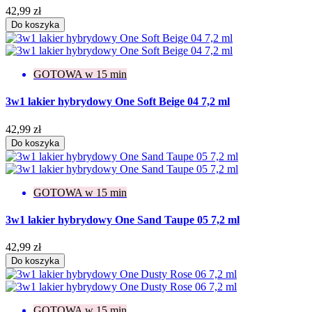
42,99 zł
Do koszyka
GOTOWA w 15 min
3w1 lakier hybrydowy One Soft Beige 04 7,2 ml
42,99 zł
Do koszyka
GOTOWA w 15 min
3w1 lakier hybrydowy One Sand Taupe 05 7,2 ml
42,99 zł
Do koszyka
GOTOWA w 15 min