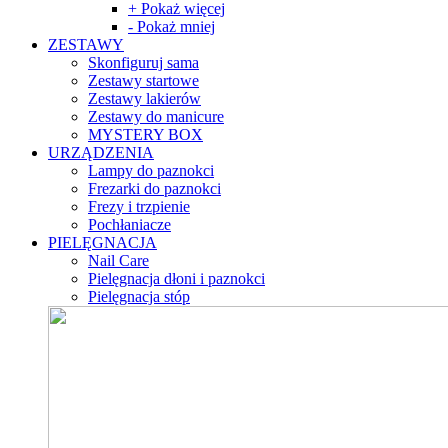
+ Pokaż więcej
- Pokaż mniej
ZESTAWY
Skonfiguruj sama
Zestawy startowe
Zestawy lakierów
Zestawy do manicure
MYSTERY BOX
URZĄDZENIA
Lampy do paznokci
Frezarki do paznokci
Frezy i trzpienie
Pochłaniacze
PIELĘGNACJA
Nail Care
Pielęgnacja dłoni i paznokci
Pielęgnacja stóp