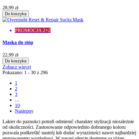
28,99 zł
Do koszyka
PROMOCJA 2+2
Maska do stóp
22,99 zł
Do koszyka
Zobacz więcej
Pokazano: 1 - 30 z 296
1
2
3
…
10
Następny
Lakier do paznokci potrafi odmienić charakter stylizacji niezależnie
od okoliczności. Zastosowanie odpowiednio dobranego koloru
pozwala podkreślić nastrój lub dodać wyrazistości nawet najbardziej
stonowanemu wyglądowi. W naszej ofercie dostępne są różne