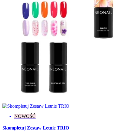
Carnival Cities
1
Celebration Mood
4
Color Me Up
7
Cover Base Protein
4
Dreamy Shades
1
Enjoy Yourself
1
Fall In Colors
8
Fall In Love
3
Grunge
2
Jewels of the Sea
6
Lady In Red
8
Let's Make Memories
5
Love Your Nature
4
Midnight Match
2
Milady
7
Nude Stories
5
Paradise
1
Pastel Romance
1
Pure Love
7
NOWOŚĆ
Save The Date
2
Spring / Summer
1
Skompletuj Zestaw Letnie TRIO
Summer Gloss
5