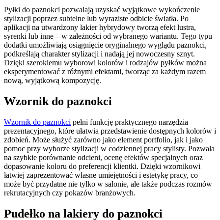
Pyłki do paznokci pozwalają uzyskać wyjątkowe wykończenie
stylizacji poprzez subtelne lub wyraziste odbicie światła. Po
aplikacji na utwardzony lakier hybrydowy tworzą efekt lustra,
syrenki lub inne – w zależności od wybranego wariantu. Tego typu
dodatki umożliwiają osiągnięcie oryginalnego wyglądu paznokci,
podkreślają charakter stylizacji i nadają jej nowoczesny sznyt.
Dzięki szerokiemu wyborowi kolorów i rodzajów pyłków można
eksperymentować z różnymi efektami, tworząc za każdym razem
nową, wyjątkową kompozycję.
Wzornik do paznokci
Wzornik do paznokci
pełni funkcję praktycznego narzędzia
prezentacyjnego, które ułatwia przedstawienie dostępnych kolorów i
zdobień. Może służyć zarówno jako element portfolio, jak i jako
pomoc przy wyborze stylizacji w codziennej pracy stylisty. Pozwala
na szybkie porównanie odcieni, ocenę efektów specjalnych oraz
dopasowanie koloru do preferencji klientki. Dzięki wzornikowi
łatwiej zaprezentować własne umiejętności i estetykę pracy, co
może być przydatne nie tylko w salonie, ale także podczas rozmów
rekrutacyjnych czy pokazów branżowych.
Pudełko na lakiery do paznokci