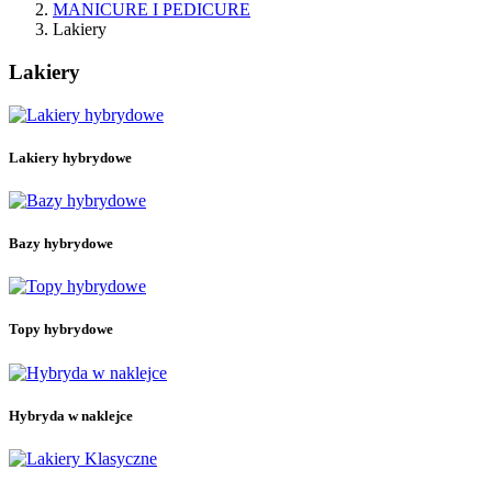
MANICURE I PEDICURE
Lakiery
Lakiery
Wyczyść
Cena
zł
zł
Lakiery hybrydowe
Kategorie
3w1 lakiery hybrydowe
15
Bazy hybrydowe
25
Bazy hybrydowe
Bazy budujące
24
Bazy budujące ze składnikami dodatkowymi
4
Bezbarwne bazy budujące
4
Kolorowe bazy budujące
16
Topy hybrydowe
Bazy hybrydowe bez przedłużania
4
Bezbarwne bazy hybrydowe bez przedłużania
Hybryda w naklejce
16
Naklejki hybrydowe do manicure
13
Hybryda w naklejce
Naklejki hybrydowe do pedicure
3
Lakiery hybrydowe
207
Kolekcja Letni Błysk
5
Kolekcja Rajska Przygoda
11