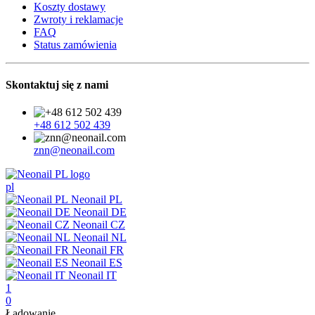
Koszty dostawy
Zwroty i reklamacje
FAQ
Status zamówienia
Skontaktuj się z nami
+48 612 502 439
znn@neonail.com
pl
Neonail PL
Neonail DE
Neonail CZ
Neonail NL
Neonail FR
Neonail ES
Neonail IT
1
0
Ładowanie...