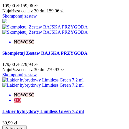
Sunmarine
2
109,00 zł
159,96 zł
Superpowers
1
Najniższa cena z 30 dni 159.96 zł
Think Blink!
2
Skomponuj zestaw
Warming Memories
2
Who’s The One? Yes, It’s You!
1
Wild Sides Of You
1
You're A Goddess
4
NOWOŚĆ
Więcej...
Mniej
Konsystencja
Skompletuj Zestaw RAJSKA PRZYGODA
Gęsta
6
179,00 zł
279,93 zł
Rzadka
3
Najniższa cena z 30 dni 279.93 zł
Średniogęsta
8
Skomponuj zestaw
Pojemność
1 g
1
NOWOŚĆ
3+3
5 g
4
7,2 ml
262
Lakier hybrydowy Limitless Green 7,2 ml
8 ml
1
Stopień krycia
39,99 zł
Do koszyka