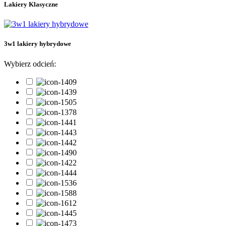
Lakiery Klasyczne
Kolekcja Ramen
9
Kolekcja Rytm Wiosny
8
Kolekcja Skarby Morza
6
Kolekcja Twoje Dzieło Sztuki
8
3w1 lakiery hybrydowe
Kolekcja Zimowa Symfonia
10
Kolory
173
Wybierz odcień:
Lakiery Klasyczne
32
Topy hybrydowe
1
topy matowe
1
Bestsellery
Bestsellery
0
Typ płytki paznokcia
Cienka
8
Łamliwa
6
Osłabiona
9
Problematyczna
2
Przebarwiona
3
W dobrej kondycji
9
Z tendencją do przetłuszczania
2