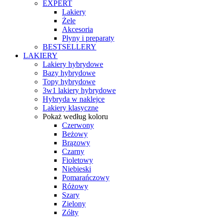
EXPERT
Lakiery
Żele
Akcesoria
Płyny i preparaty
BESTSELLERY
LAKIERY
Lakiery hybrydowe
Bazy hybrydowe
Topy hybrydowe
3w1 lakiery hybrydowe
Hybryda w naklejce
Lakiery klasyczne
Pokaż według koloru
Czerwony
Beżowy
Brązowy
Czarny
Fioletowy
Niebieski
Pomarańczowy
Różowy
Szary
Zielony
Zółty