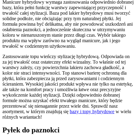
Manicure hybrydowy wymaga zastosowania odpowiednio dobranej
bazy, która pełni funkcję warstwy zapewniającej przyczepność i
trwałość całej stylizacji. Baza pod lakier hybrydowy musi tworzyć
solidne podłoże, nie obciążając przy tym naturalnej płytki. Jej
formuła powinna być delikatna, aby nie powodować uszkodzeń ani
osłabienia paznokci, a jednocześnie skuteczna w utrzymywaniu
koloru w nienaruszonym stanie przez długi czas. Wybór takiego
produktu ma wpływ zarówno na wygląd manicure, jak i jego
trwałość w codziennym użytkowaniu.
Zastosowanie topu wieńczy stylizację hybrydową. Odpowiada on
za jej trwałość oraz ostateczny efekt wizualny. To właśnie od tej
warstwy zależy, czy powierzchnia lakieru zachowa gładkość, a
kolor nie straci intensywności. Top stanowi barierę ochronną dla
płytki, która zabezpiecza ją przed zarysowaniami i codziennym
ścieraniem. Wysokiej jakości produkt wpływa nie tylko na estetykę,
ale także na komfort pracy i umożliwia łatwe oraz precyzyjne
wykończenie każdej stylizacji. Dzięki odpowiednio dobranej
formule można uzyskać efekt trwałego manicure, który będzie
prezentować się nienagannie przez wiele dni. Sprawdź nasz
asortyment, w którym znajdują się
bazy i topy hybrydowe
w wielu
różnych wariantach!
Pyłek do paznokci