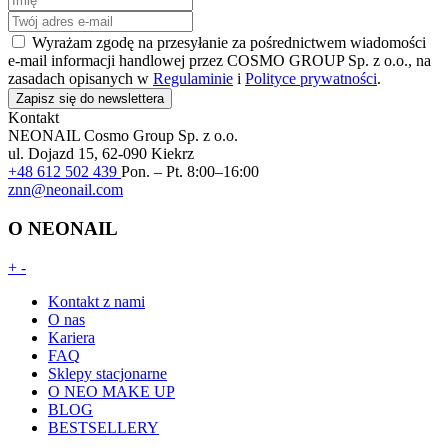
Wyrażam zgodę na przesyłanie za pośrednictwem wiadomości
e-mail informacji handlowej przez COSMO GROUP Sp. z o.o., na
zasadach opisanych w
Regulaminie
i
Polityce prywatności
.
Zapisz się do newslettera
Kontakt
NEONAIL
Cosmo Group Sp. z o.o.
ul. Dojazd 15, 62-090 Kiekrz
+48 612 502 439
Pon. – Pt. 8:00–16:00
znn@neonail.com
O NEONAIL
+
-
Kontakt z nami
O nas
Kariera
FAQ
Sklepy stacjonarne
O NEO MAKE UP
BLOG
BESTSELLERY