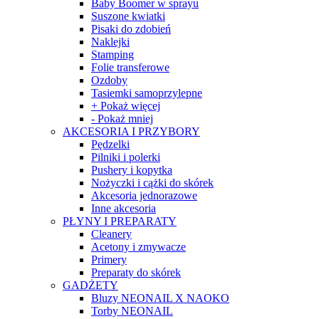
Baby Boomer w sprayu
Suszone kwiatki
Pisaki do zdobień
Naklejki
Stamping
Folie transferowe
Ozdoby
Tasiemki samoprzylepne
+ Pokaż więcej
- Pokaż mniej
AKCESORIA I PRZYBORY
Pędzelki
Pilniki i polerki
Pushery i kopytka
Nożyczki i cążki do skórek
Akcesoria jednorazowe
Inne akcesoria
PŁYNY I PREPARATY
Cleanery
Acetony i zmywacze
Primery
Preparaty do skórek
GADŻETY
Bluzy NEONAIL X NAOKO
Torby NEONAIL