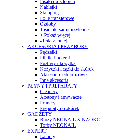
Pisaki do zdobień
Naklejki
Stamping
Folie transferowe
Ozdoby
Tasiemki samoprzylepne
+ Pokaż więcej
- Pokaż mniej
AKCESORIA I PRZYBORY
Pędzelki
Pilniki i polerki
Pushery i kopytka
Nożyczki i cążki do skórek
Akcesoria jednorazowe
Inne akcesoria
PŁYNY I PREPARATY
Cleanery
Acetony i zmywacze
Primery
Preparaty do skórek
GADŻETY
Bluzy NEONAIL X NAOKO
Torby NEONAIL
EXPERT
Lakiery