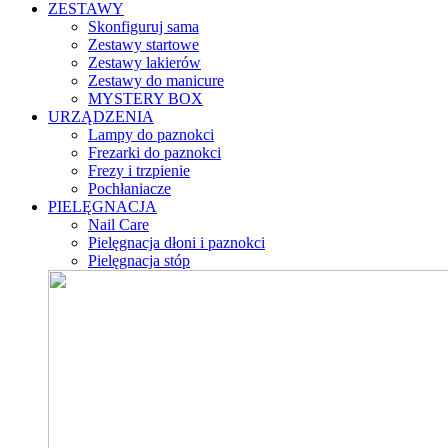
ZESTAWY
Skonfiguruj sama
Zestawy startowe
Zestawy lakierów
Zestawy do manicure
MYSTERY BOX
URZĄDZENIA
Lampy do paznokci
Frezarki do paznokci
Frezy i trzpienie
Pochłaniacze
PIELĘGNACJA
Nail Care
Pielęgnacja dłoni i paznokci
Pielęgnacja stóp