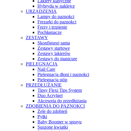
Lakiery klasyczne
Hybryda w naklejce
URZĄDZENIA
Lampy do paznokci
Frezarki do paznokci
Frezy i trzpienie
Pochłaniacze
ZESTAWY
Skonfiguruj sama
Zestawy startowe
Zestawy lakierów
Zestawy do manicure
PIELĘGNACJA
Nail Care
Pielęgnacja dłoni i paznokci
Pielęgnacja stóp
PRZEDŁUŻANIE
Tipsy Flexi Tips System
Duo Acrylgel
Akcesoria do przedłużania
ZDOBIENIA DO PAZNOKCI
Żele do zdobień
Pyłki
Baby Boomer w sprayu
Suszone kwiatki