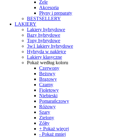
Żele
Akcesoria
Płyny i preparaty
BESTSELLERY
LAKIERY
Lakiery hybrydowe
Bazy hybrydowe
Topy hybrydowe
3w1 lakiery hybrydowe
Hybryda w naklejce
Lakiery klasyczne
Pokaż według koloru
Czerwony
Beżowy
Brązowy
Czarny
Fioletowy
Niebieski
Pomarańczowy
Różowy
Szary
Zielony
Zółty
+ Pokaż więcej
- Pokaż mniej