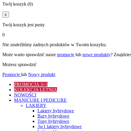
Twój koszyk (0)
x
Twój koszyk jest pusty
0
Nie znaleźliśmy żadnych produktów w Twoim koszyku.
Może warto sprawdzić nasze
promocje
lub
nowe produkty
? Znajdzie
Możesz sprawdzić
Promocje
lub
Nowy produkt
PROMOCJA 3+3
KOLEKCJA LETNIA
NOWOŚCI
MANICURE I PEDICURE
LAKIERY
Lakiery hybrydowe
Bazy hybrydowe
Topy hybrydowe
3w1 lakiery hybrydowe