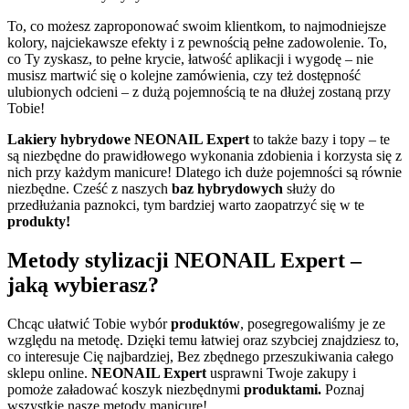
To, co możesz zaproponować swoim klientkom, to najmodniejsze
kolory, najciekawsze efekty i z pewnością pełne zadowolenie. To,
co Ty zyskasz, to pełne krycie, łatwość aplikacji i wygodę – nie
musisz martwić się o kolejne zamówienia, czy też dostępność
ulubionych odcieni – z dużą pojemnością te na dłużej zostaną przy
Tobie!
Lakiery hybrydowe NEONAIL Expert
to także bazy i topy – te
są niezbędne do prawidłowego wykonania zdobienia i korzysta się z
nich przy każdym manicure! Dlatego ich duże pojemności są równie
niezbędne. Cześć z naszych
baz hybrydowych
służy do
przedłużania paznokci, tym bardziej warto zaopatrzyć się w te
produkty!
Metody stylizacji NEONAIL Expert –
jaką wybierasz?
Chcąc ułatwić Tobie wybór
produktów
, posegregowaliśmy je ze
względu na metodę. Dzięki temu łatwiej oraz szybciej znajdziesz to,
co interesuje Cię najbardziej, Bez zbędnego przeszukiwania całego
sklepu online.
NEONAIL Expert
usprawni Twoje zakupy i
pomoże załadować koszyk niezbędnymi
produktami.
Poznaj
wszystkie nasze metody manicure!