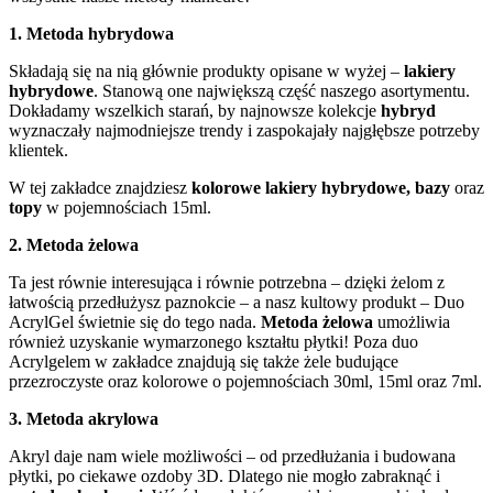
1. Metoda hybrydowa
Składają się na nią głównie produkty opisane w wyżej –
lakiery
hybrydowe
. Stanową one największą część naszego asortymentu.
Dokładamy wszelkich starań, by najnowsze kolekcje
hybryd
wyznaczały najmodniejsze trendy i zaspokajały najgłębsze potrzeby
klientek.
W tej zakładce znajdziesz
kolorowe lakiery hybrydowe, bazy
oraz
topy
w pojemnościach 15ml.
2. Metoda żelowa
Ta jest równie interesująca i równie potrzebna – dzięki żelom z
łatwością przedłużysz paznokcie – a nasz kultowy produkt – Duo
AcrylGel świetnie się do tego nada.
Metoda żelowa
umożliwia
również uzyskanie wymarzonego kształtu płytki! Poza duo
Acrylgelem w zakładce znajdują się także żele budujące
przezroczyste oraz kolorowe o pojemnościach 30ml, 15ml oraz 7ml.
3. Metoda akrylowa
Akryl daje nam wiele możliwości – od przedłużania i budowana
płytki, po ciekawe ozdoby 3D. Dlatego nie mogło zabraknąć i