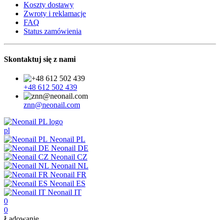
Koszty dostawy
Zwroty i reklamacje
FAQ
Status zamówienia
Skontaktuj się z nami
+48 612 502 439
znn@neonail.com
pl
Neonail PL
Neonail DE
Neonail CZ
Neonail NL
Neonail FR
Neonail ES
Neonail IT
0
0
Ładowanie...