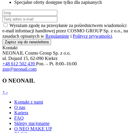
Specjalne oferty dostępne tylko dla zapisanych
Wyrażam zgodę na przesyłanie za pośrednictwem wiadomości
e-mail informacji handlowej przez COSMO GROUP Sp. z o.o., na
zasadach opisanych w
Regulaminie
i
Polityce prywatności
.
Zapisz się do newslettera
Kontakt
NEONAIL
Cosmo Group Sp. z o.o.
ul. Dojazd 15, 62-090 Kiekrz
+48 612 502 439
Pon. – Pt. 8:00–16:00
znn@neonail.com
O NEONAIL
+
-
Kontakt z nami
O nas
Kariera
FAQ
Sklepy stacjonarne
O NEO MAKE UP