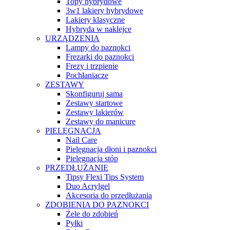
Topy hybrydowe
3w1 lakiery hybrydowe
Lakiery klasyczne
Hybryda w naklejce
URZĄDZENIA
Lampy do paznokci
Frezarki do paznokci
Frezy i trzpienie
Pochłaniacze
ZESTAWY
Skonfiguruj sama
Zestawy startowe
Zestawy lakierów
Zestawy do manicure
PIELĘGNACJA
Nail Care
Pielęgnacja dłoni i paznokci
Pielęgnacja stóp
PRZEDŁUŻANIE
Tipsy Flexi Tips System
Duo Acrylgel
Akcesoria do przedłużania
ZDOBIENIA DO PAZNOKCI
Żele do zdobień
Pyłki