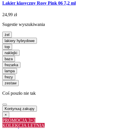
Lakier klasyczny Rosy Pink 06 7,2 ml
24,99 zł
Sugestie wyszukiwania
żel
lakiery hybrydowe
top
naklejki
baza
frezarka
lampa
frezy
zestaw
Coś poszło nie tak
Kontynuuj zakupy
×
PROMOCJA 3+3
KOLEKCJA LETNIA