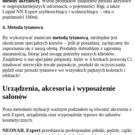
metody akrylowej
. Wśród produktów znajdziesz proszki akrylowe
w najpopularniejszych odcieniach, o pojemności 30gr, a także
Liquid NN Expert szybkoschnący i wolnoschnący – oba o
pojemności 100ml.
4. Metoda tytanowa
By wykonywać manicure
metodą tytanową
, niezbędne jest
ukończenie specjalnych kursów – jeśli je posiadasz, zachęcamy do
zapoznania się z naszą ofertą. Produkty dobraliśmy z ogromną
starannością, biorąc pod uwagę potrzeby naszych klientów.
Znajdziesz u nas specjalne preparaty, które w 4 krokach pozwolą Ci
zmalować niezwykle trwałe paznokcie, produkt do oczyszczania
pędzli oraz proszki tytanowe we wszystkich pięknych kolorach i
efektach!
Urządzenia, akcesoria i wyposażenie
salonów
Poza metodami stylizacji ważnym podziałem są również akcesoria z
serii Expert, urządzenia oraz wyposażenie typowe do salonów
kosmetycznych.
NEONAIL Expert
przedstawia profesjonalne pilniki, pędzle, cążki