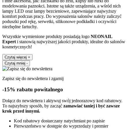
i inne akcesoria, jak: zaciskarki do żelu, klipsy lub rurki do
modelowania paznokci. Istotne są także urządzenia, a wśród nich
lampy LED oraz lampy bezcieniowe, zapewniające najwyższy
komfort podczas pracy. Do wyposażenia salonów należy zaliczyć
poduszki pod rękę, serwetki, silikonowe podkładki i oczywiści
niezbędne fartuchy.
Wszystkie wymienione produkty posiadają logo
NEONAIL
Expert
i stanowią najwyższej jakości produkty, idealne do salonów
kosmetycznych!
Czytaj więcej
+
Czytaj mniej
-
Zapisz się do newslettera i zgarnij
-15% rabatu powitalnego
Dołącz do newslettera i aktywuj swój jednorazowy kod rabatowy.
To najszybszy sposób, by zacząć
zamawiać taniej i być zawsze
krok przed innymi.
Kod rabatowy dostarczany natychmiast po zapisie
Pierwszeństwo w dostępie do wyprzedaży i premier