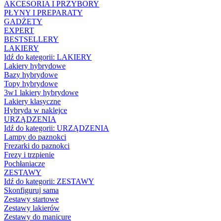
AKCESORIA I PRZYBORY
PŁYNY I PREPARATY
GADŻETY
EXPERT
BESTSELLERY
LAKIERY
Idź do kategorii:
LAKIERY
Lakiery hybrydowe
Bazy hybrydowe
Topy hybrydowe
3w1 lakiery hybrydowe
Lakiery klasyczne
Hybryda w naklejce
URZĄDZENIA
Idź do kategorii:
URZĄDZENIA
Lampy do paznokci
Frezarki do paznokci
Frezy i trzpienie
Pochłaniacze
ZESTAWY
Idź do kategorii:
ZESTAWY
Skonfiguruj sama
Zestawy startowe
Zestawy lakierów
Zestawy do manicure