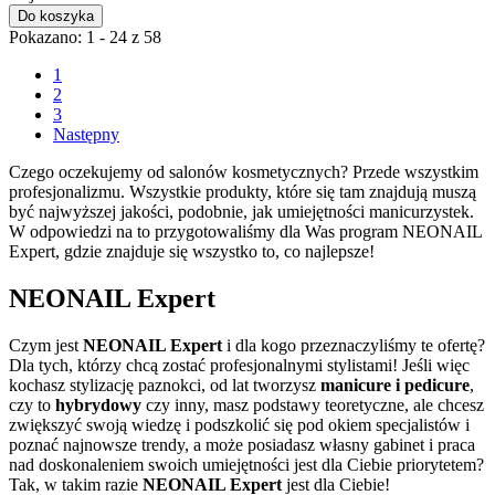
Do koszyka
Pokazano: 1 - 24 z 58
1
2
3
Następny
Czego oczekujemy od salonów kosmetycznych? Przede wszystkim
profesjonalizmu. Wszystkie produkty, które się tam znajdują muszą
być najwyższej jakości, podobnie, jak umiejętności manicurzystek.
W odpowiedzi na to przygotowaliśmy dla Was program NEONAIL
Expert, gdzie znajduje się wszystko to, co najlepsze!
NEONAIL Expert
Czym jest
NEONAIL Expert
i dla kogo przeznaczyliśmy te ofertę?
Dla tych, którzy chcą zostać profesjonalnymi stylistami! Jeśli więc
kochasz stylizację paznokci, od lat tworzysz
manicure i pedicure
,
czy to
hybrydowy
czy inny, masz podstawy teoretyczne, ale chcesz
zwiększyć swoją wiedzę i podszkolić się pod okiem specjalistów i
poznać najnowsze trendy, a może posiadasz własny gabinet i praca
nad doskonaleniem swoich umiejętności jest dla Ciebie priorytetem?
Tak, w takim razie
NEONAIL Expert
jest dla Ciebie!