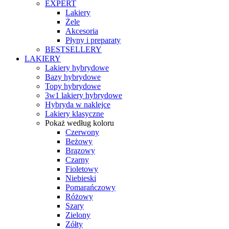
EXPERT
Lakiery
Żele
Akcesoria
Płyny i preparaty
BESTSELLERY
LAKIERY
Lakiery hybrydowe
Bazy hybrydowe
Topy hybrydowe
3w1 lakiery hybrydowe
Hybryda w naklejce
Lakiery klasyczne
Pokaż według koloru
Czerwony
Beżowy
Brązowy
Czarny
Fioletowy
Niebieski
Pomarańczowy
Różowy
Szary
Zielony
Zółty