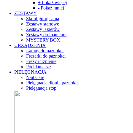
+ Pokaż więcej
- Pokaż mniej
ZESTAWY
Skonfiguruj sama
Zestawy startowe
Zestawy lakierów
Zestawy do manicure
MYSTERY BOX
URZĄDZENIA
Lampy do paznokci
Frezarki do paznokci
Frezy i trzpienie
Pochłaniacze
PIELĘGNACJA
Nail Care
Pielęgnacja dłoni i paznokci
Pielęgnacja stóp