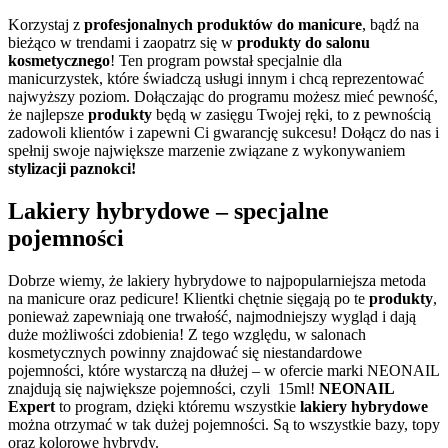
Korzystaj z
profesjonalnych produktów do manicure
, bądź na
bieżąco w trendami i zaopatrz się w
produkty do salonu
kosmetycznego
! Ten program powstał specjalnie dla
manicurzystek, które świadczą usługi innym i chcą reprezentować
najwyższy poziom. Dołączając do programu możesz mieć pewność,
że najlepsze
produkty
będą w zasięgu Twojej ręki, to z pewnością
zadowoli klientów i zapewni Ci gwarancję sukcesu! Dołącz do nas i
spełnij swoje największe marzenie związane z wykonywaniem
stylizacji paznokci!
Lakiery hybrydowe – specjalne
pojemności
Dobrze wiemy, że lakiery hybrydowe to najpopularniejsza metoda
na manicure oraz pedicure! Klientki chętnie sięgają po te
produkty
,
ponieważ zapewniają one trwałość, najmodniejszy wygląd i dają
duże możliwości zdobienia! Z tego względu, w salonach
kosmetycznych powinny znajdować się niestandardowe
pojemności, które wystarczą na dłużej – w ofercie marki NEONAIL
znajdują się największe pojemności, czyli 15ml!
NEONAIL
Expert
to program, dzięki któremu wszystkie
lakiery hybrydowe
można otrzymać w tak dużej pojemności. Są to wszystkie bazy, topy
oraz kolorowe hybrydy.