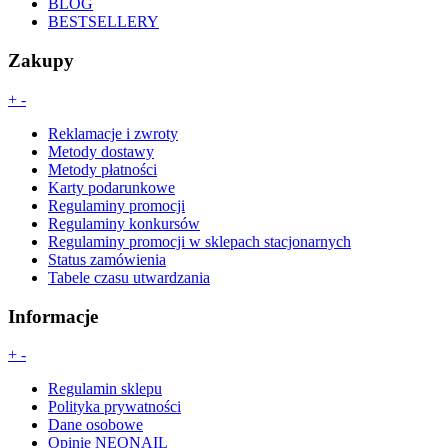
BLOG
BESTSELLERY
Zakupy
+
-
Reklamacje i zwroty
Metody dostawy
Metody płatności
Karty podarunkowe
Regulaminy promocji
Regulaminy konkursów
Regulaminy promocji w sklepach stacjonarnych
Status zamówienia
Tabele czasu utwardzania
Informacje
+
-
Regulamin sklepu
Polityka prywatności
Dane osobowe
Opinie NEONAIL