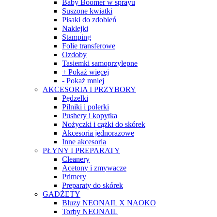
Baby Boomer w sprayu
Suszone kwiatki
Pisaki do zdobień
Naklejki
Stamping
Folie transferowe
Ozdoby
Tasiemki samoprzylepne
+ Pokaż więcej
- Pokaż mniej
AKCESORIA I PRZYBORY
Pędzelki
Pilniki i polerki
Pushery i kopytka
Nożyczki i cążki do skórek
Akcesoria jednorazowe
Inne akcesoria
PŁYNY I PREPARATY
Cleanery
Acetony i zmywacze
Primery
Preparaty do skórek
GADŻETY
Bluzy NEONAIL X NAOKO
Torby NEONAIL