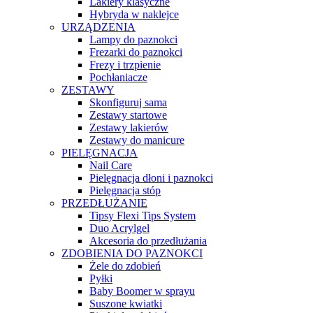
Lakiery klasyczne
Hybryda w naklejce
URZĄDZENIA
Lampy do paznokci
Frezarki do paznokci
Frezy i trzpienie
Pochłaniacze
ZESTAWY
Skonfiguruj sama
Zestawy startowe
Zestawy lakierów
Zestawy do manicure
PIELĘGNACJA
Nail Care
Pielęgnacja dłoni i paznokci
Pielęgnacja stóp
PRZEDŁUŻANIE
Tipsy Flexi Tips System
Duo Acrylgel
Akcesoria do przedłużania
ZDOBIENIA DO PAZNOKCI
Żele do zdobień
Pyłki
Baby Boomer w sprayu
Suszone kwiatki