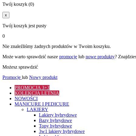
Twój koszyk (0)
x
Twój koszyk jest pusty
0
Nie znaleźliśmy żadnych produktów w Twoim koszyku.
Może warto sprawdzić nasze
promocje
lub
nowe produkty
? Znajdzie
Możesz sprawdzić
Promocje
lub
Nowy produkt
PROMOCJA 3+3
KOLEKCJA LETNIA
NOWOŚCI
MANICURE I PEDICURE
LAKIERY
Lakiery hybrydowe
Bazy hybrydowe
Topy hybrydowe
3w1 lakiery hybrydowe