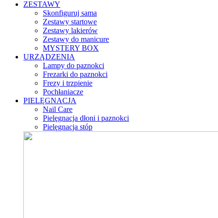
ZESTAWY
Skonfiguruj sama
Zestawy startowe
Zestawy lakierów
Zestawy do manicure
MYSTERY BOX
URZĄDZENIA
Lampy do paznokci
Frezarki do paznokci
Frezy i trzpienie
Pochłaniacze
PIELĘGNACJA
Nail Care
Pielęgnacja dłoni i paznokci
Pielęgnacja stóp