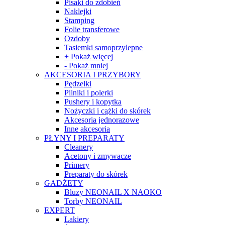
Pisaki do zdobień
Naklejki
Stamping
Folie transferowe
Ozdoby
Tasiemki samoprzylepne
+ Pokaż więcej
- Pokaż mniej
AKCESORIA I PRZYBORY
Pędzelki
Pilniki i polerki
Pushery i kopytka
Nożyczki i cążki do skórek
Akcesoria jednorazowe
Inne akcesoria
PŁYNY I PREPARATY
Cleanery
Acetony i zmywacze
Primery
Preparaty do skórek
GADŻETY
Bluzy NEONAIL X NAOKO
Torby NEONAIL
EXPERT
Lakiery