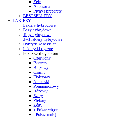
Żele
Akcesoria
Płyny i preparaty
BESTSELLERY
LAKIERY
Lakiery hybrydowe
Bazy hybrydowe
Topy hybrydowe
3w1 lakiery hybrydowe
Hybryda w naklejce
Lakiery klasyczne
Pokaż według koloru
Czerwony
Beżowy
Brązowy
Czarny
Fioletowy
Niebieski
Pomarańczowy
Różowy
Szary
Zielony
Zółty
+ Pokaż więcej
- Pokaż mniej