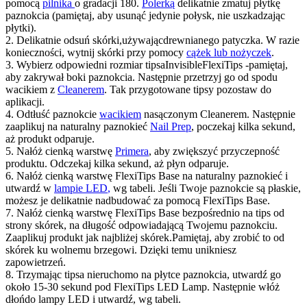
pomocą
pilnika
o gradacji 180.
Polerką
delikatnie zmatuj płytkę
paznokcia (pamiętaj, aby usunąć jedynie połysk
,
nie uszkadzając
płytki).
2.
D
elikatnie
odsuń
skórki
,
używając
drewnianego patyczka
.
W razie
konieczności
,
wytnij skórki przy pomocy
cążek lub nożyczek
.
3. Wybierz odpowiedni rozmiar
tipsa
Invisible
Flexi
Tips
-
pamiętaj,
aby zakrywał boki paznokcia
. N
astępnie przetrzyj go od
spodu
w
acikiem z
C
leanerem
. Tak przygotowane tipsy pozostaw do
aplikacji.
4. Odtłuść paznokcie
wacikiem
nasączonym
Cleanerem
. Następnie
zaaplikuj na naturalny paznokieć
Nail Prep
, poczekaj kilka sekund
,
aż produkt odparuje.
5. Nałóż cienką warstwę
Primera
, aby zwiększyć przyczepność
produktu
. O
dczekaj kilka sekund
,
aż p
łyn
odparuje.
6. Nałóż cienką warstwę
Flexi
Tips
Base na naturalny paznokieć i
utwardź w
lampie LED
,
wg tabeli. Jeśli Twoje paznokcie są płaskie
,
możesz je delikatnie nadbudować za pomocą
Flexi
Tips
Base.
7. Nałóż cienką warstwę
Flexi
Tips
Base bezpośrednio na
tips
od
strony
skórek
, na długość odpowiadającą Twojemu paznokciu
.
Z
aaplikuj
produkt
jak najbliżej skórek
.
P
amiętaj
,
aby zrobić to od
skórek ku wolnemu
brzeg
owi
. Dzięki temu
unikn
iesz
zapowietrzeń.
8. Trzymając
tipsa
nieruchomo na płytce paznokcia
,
utwardź
go
około 15-30 sekund pod
Flexi
Tips
LED
Lamp
. N
astępnie włóż
dłoń
do lampy LED i utwardź
,
wg tabeli.