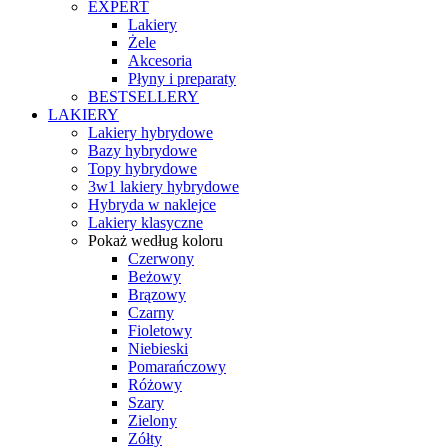
EXPERT
Lakiery
Żele
Akcesoria
Płyny i preparaty
BESTSELLERY
LAKIERY
Lakiery hybrydowe
Bazy hybrydowe
Topy hybrydowe
3w1 lakiery hybrydowe
Hybryda w naklejce
Lakiery klasyczne
Pokaż według koloru
Czerwony
Beżowy
Brązowy
Czarny
Fioletowy
Niebieski
Pomarańczowy
Różowy
Szary
Zielony
Zółty