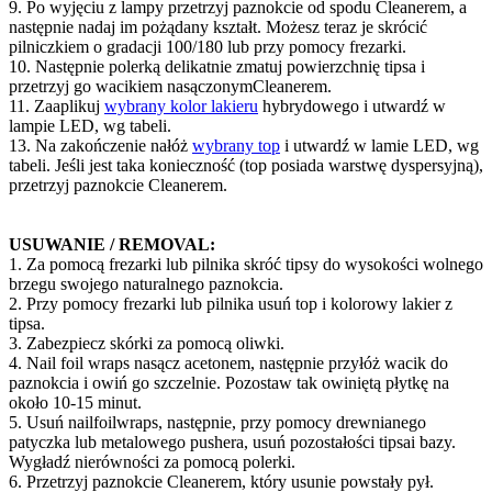
9. Po wyjęciu z lampy przetrzyj paznokcie od spodu
C
leanerem
,
a
następnie nadaj im pożądany kształt.
Możesz teraz je skrócić
pilniczkiem o gradacji 100/180 lub przy pomocy frezarki.
10.
Następnie p
olerką delikatnie zmatuj powierzchnię
tipsa
i
przetrzyj
go
wacikiem nasączonym
Cleanerem
.
11. Zaaplikuj
wybrany kolor
lakieru
hybrydowego
i utwardź w
lampie LED
,
wg tabeli.
13. Na zakończenie nałóż
wybrany top
i utwardź w lamie LED
,
wg
tabeli.
Jeśli
jest taka konieczność (top posiada warstwę dyspersyjną
)
,
przetrzyj
paznokcie
Cleanerem
.
USUWANIE / REMOVAL:
1. Za pomocą frezarki lub pilnika skróć tipsy do wysokości wolnego
brzegu swojego naturalnego paznokcia.
2.
P
rzy pomocy frezarki lub pilnika
u
suń top i kolorowy lakier z
tipsa
.
3. Zabezpiecz
s
kórki
za pomocą oliwki.
4.
Nail
foil
wraps
nasącz acetonem, następnie przy
łóż
wacik do
paznokcia
i
owiń
go
szczelnie
. P
ozostaw
tak owiniętą płytkę
na
około 10-15 minut.
5. Usuń
nail
foil
wraps
, następnie, przy pomocy drewnianego
patyczka lub metalowego
pushera
,
usuń pozostałości
tipsa
i bazy.
Wygładź nierówności za pomocą polerki.
6. Przetrzyj paznokcie
C
leanerem
, który usunie powstały pył.