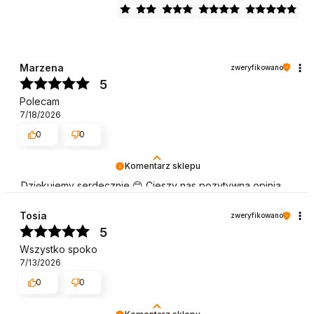
Marzena
zweryfikowano
5
Polecam
7/18/2026
0
0
Komentarz sklepu
Dziękujemy serdecznie 😊 Cieszy nas pozytywna opinia
naszych Klientów, którzy chętnie wracają, aby dokonać
zakupu. Pozdrawiamy
Tosia
zweryfikowano
5
Wszystko spoko
7/13/2026
0
0