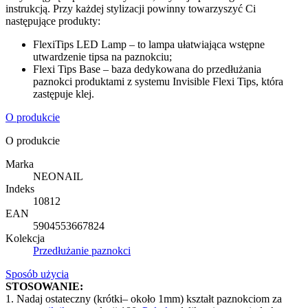
instrukcją. Przy każdej stylizacji powinny towarzyszyć Ci
następujące produkty:
FlexiTips LED Lamp – to lampa ułatwiająca wstępne
utwardzenie tipsa na paznokciu;
Flexi Tips Base – baza dedykowana do przedłużania
paznokci produktami z systemu Invisible Flexi Tips, która
zastępuje klej.
O produkcie
O produkcie
Marka
NEONAIL
Indeks
10812
EAN
5904553667824
Kolekcja
Przedłużanie paznokci
Sposób użycia
STOSOWANIE
:
1. Nadaj ostateczny (krótki
– około
1
mm) kształt paznokciom za