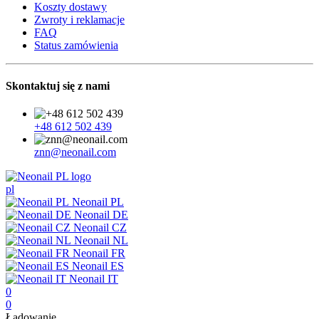
Koszty dostawy
Zwroty i reklamacje
FAQ
Status zamówienia
Skontaktuj się z nami
+48 612 502 439
znn@neonail.com
pl
Neonail PL
Neonail DE
Neonail CZ
Neonail NL
Neonail FR
Neonail ES
Neonail IT
0
0
Ładowanie...