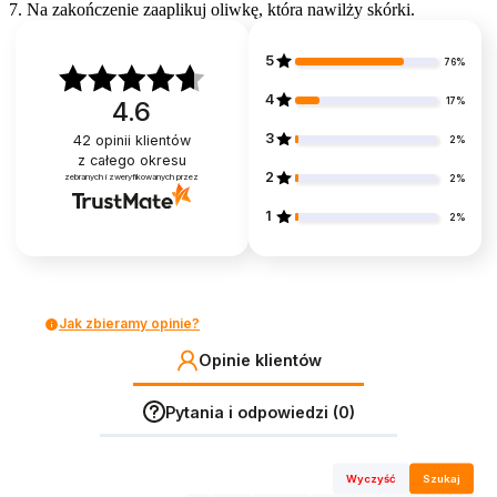
7. Na zakończenie zaaplikuj oliwkę, która nawilży skórki.
5
76%
4
17%
4.6
3
42
opinii klientów
2%
z całego okresu
2
zebranych i zweryfikowanych przez
2%
1
2%
Jak zbieramy opinie?
Opinie klientów
Pytania i odpowiedzi (0)
Wyczyść
Szukaj