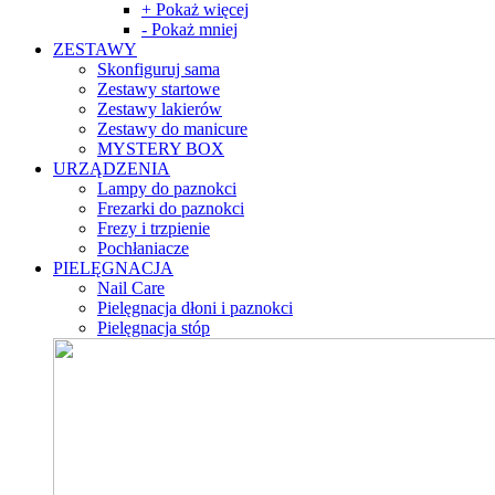
+ Pokaż więcej
- Pokaż mniej
ZESTAWY
Skonfiguruj sama
Zestawy startowe
Zestawy lakierów
Zestawy do manicure
MYSTERY BOX
URZĄDZENIA
Lampy do paznokci
Frezarki do paznokci
Frezy i trzpienie
Pochłaniacze
PIELĘGNACJA
Nail Care
Pielęgnacja dłoni i paznokci
Pielęgnacja stóp