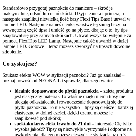
Standardowo przygotuj paznokcie do manicure – skróć je
maksymalnie, odsuń lub usuń skórki. Użyj cleanera i primera, a
następnie zaaplikuj niewielką ilość bazy Flexi Tips Base i utrwal w
lampie LED. Następnie nanieś cienką warstwę tej samej bazy na
wewnętrzną część tipsa i umieść go na płytce, dbając o to, by tips
znajdował się przy samych skórkach. Utrwal wszystko wstępnie za
pomocą FlexiTips LED Lamp. Następnie całość utwardź w dużej
lampie LED. Gotowe – teraz możesz stworzyć na tipsach dowolne
zdobienie.
Co zyskujesz?
Szukasz efektu WOW w stylizacji paznokci? Już go znalazłaś –
poznaj nowość od NEONAIL i sprawdź, dlaczego warto:
idealnie dopasowane do płytki paznokcia
– zaletą produktu
jest elastyczny materiał. To właśnie dzięki niemu tipsy nie
ulegają odkształceniu i równocześnie dopasowują się do
płytki paznokcia. To nie wszystko – tipsy są cieńsze i bardziej
elastyczne w dolnej części, dzięki czemu możesz je
zaaplikować pod skórki;
spektakularny efekt trwały do 21 dni
– interesuje Cię tylko
wysoka jakość? Tipsy są niezwykle wytrzymałe i odporne na
uszkodzenia, dlatego możesz cieszyć się stylizacją aż do 3