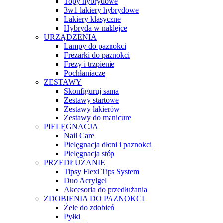
Topy hybrydowe
3w1 lakiery hybrydowe
Lakiery klasyczne
Hybryda w naklejce
URZĄDZENIA
Lampy do paznokci
Frezarki do paznokci
Frezy i trzpienie
Pochłaniacze
ZESTAWY
Skonfiguruj sama
Zestawy startowe
Zestawy lakierów
Zestawy do manicure
PIELĘGNACJA
Nail Care
Pielęgnacja dłoni i paznokci
Pielęgnacja stóp
PRZEDŁUŻANIE
Tipsy Flexi Tips System
Duo Acrylgel
Akcesoria do przedłużania
ZDOBIENIA DO PAZNOKCI
Żele do zdobień
Pyłki