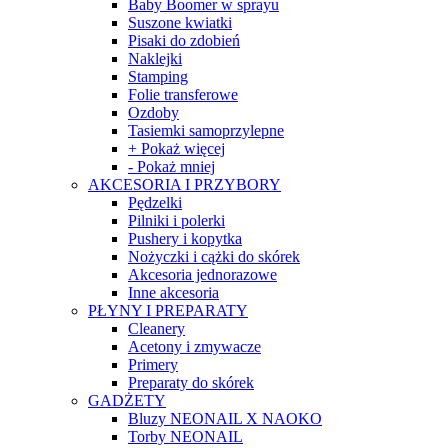
Baby Boomer w sprayu
Suszone kwiatki
Pisaki do zdobień
Naklejki
Stamping
Folie transferowe
Ozdoby
Tasiemki samoprzylepne
+ Pokaż więcej
- Pokaż mniej
AKCESORIA I PRZYBORY
Pędzelki
Pilniki i polerki
Pushery i kopytka
Nożyczki i cążki do skórek
Akcesoria jednorazowe
Inne akcesoria
PŁYNY I PREPARATY
Cleanery
Acetony i zmywacze
Primery
Preparaty do skórek
GADŻETY
Bluzy NEONAIL X NAOKO
Torby NEONAIL