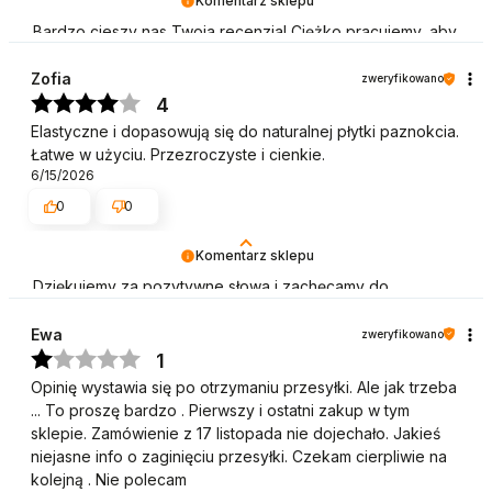
Komentarz sklepu
Bardzo cieszy nas Twoja recenzja! Ciężko pracujemy, aby
sprostać wymaganiom klientów takich jak Ty i jesteśmy
zadowoleni, że nam się udało. Mamy nadzieję, że do nas
Zofia
zweryfikowano
wrócisz :) Pozdrawiamy
4
Elastyczne i dopasowują się do naturalnej płytki paznokcia.
Łatwe w użyciu. Przezroczyste i cienkie.
6/15/2026
0
0
Komentarz sklepu
Dziękujemy za pozytywne słowa i zachęcamy do
ponownych zakupów. Pozdrawiamy
Ewa
zweryfikowano
1
Opinię wystawia się po otrzymaniu przesyłki. Ale jak trzeba
... To proszę bardzo . Pierwszy i ostatni zakup w tym
sklepie. Zamówienie z 17 listopada nie dojechało. Jakieś
niejasne info o zaginięciu przesyłki. Czekam cierpliwie na
kolejną . Nie polecam