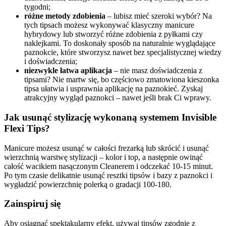
tygodni;
różne metody zdobienia
– lubisz mieć szeroki wybór? Na
tych tipsach możesz wykonywać klasyczny manicure
hybrydowy lub stworzyć różne zdobienia z pyłkami czy
naklejkami. To doskonały sposób na naturalnie wyglądające
paznokcie, które stworzysz nawet bez specjalistycznej wiedzy
i doświadczenia;
niezwykle łatwa aplikacja
– nie masz doświadczenia z
tipsami? Nie martw się, bo częściowo zmatowiona kieszonka
tipsa ułatwia i usprawnia aplikację na paznokieć. Zyskaj
atrakcyjny wygląd paznokci – nawet jeśli brak Ci wprawy.
Jak usunąć stylizację wykonaną systemem Invisible
Flexi Tips?
Manicure możesz usunąć w całości frezarką lub skrócić i usunąć
wierzchnią warstwę stylizacji – kolor i top, a następnie owinąć
całość wacikiem nasączonym Cleanerem i odczekać 10-15 minut.
Po tym czasie delikatnie usunąć resztki tipsów i bazy z paznokci i
wygładzić powierzchnię polerką o gradacji 100-180.
Zainspiruj się
Aby osiągnąć spektakularny efekt, używaj tipsów zgodnie z