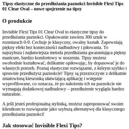
Tipsy elastyczne do przedłużania paznokci Invisible Flexi Tips
01 Clear Oval – nowe spojrzenie na tipsy
O produkcie
Invisible Flexi Tips 01 Clear Oval to elastyczne tipsy do
przedłużania paznokci. Opakowanie zawiera 300 sztuk w
rozmiarach 0-9. Cechuje je klasyczny, owalny kształt. Zapewniają
piękny efekt bez konieczności nadbudowy i piłowania. To
najszybsza i najłatwiejsza metoda przedłużania gwarantująca piękny
manicure, bardzo komfortowy w noszeniu. Tipsy możesz
swobodnie kształtować, delikatnie opiłowując, by dopasować je do
własnych potrzeb. Poznaj elastyczne rozwiązanie, z którym szybko i
sprawnie przedłużysz paznokcie! Tipsy są przezroczyste z delikatnie
zmatowioną kieszonką ułatwiającą aplikację i wstępnie
wyprofilowane, co oznacza, że po nałożeniu ich na paznokcie nie
wymagają dodatkowej nadbudowy – przedłużenie wygląda bardzo
naturalnie.
A jeśli jesteś profesjonalną stylistką, możesz zaproponować swoim
klientkom to rozwiązanie jako szybszą alternatywę dla klasycznego
przedłużania paznokci!
Jak stosować Invisible Flexi Tips?