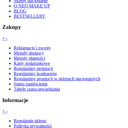
Sklepy stacjonarne
O NEO MAKE UP
BLOG
BESTSELLERY
Zakupy
+
-
Reklamacje i zwroty
Metody dostawy
Metody płatności
Karty podarunkowe
Regulaminy promocji
Regulaminy konkursów
Regulaminy promocji w sklepach stacjonarnych
Status zamówienia
Tabele czasu utwardzania
Informacje
+
-
Regulamin sklepu
Polityka prywatności