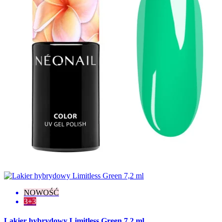
Kameleon
2
Klasyczne
153
Matowe
7
Metaliczne
7
Neonowe
11
Opalizujące
2
Pastelowe
5
Perłowe
6
Połysk
14
Thermo
3
Stopień krycia
Lekkie
3
Lekko przezroczysty
4
Pełne
184
Półtransparentne
47
Średnie
5
Transparentne
19
NOWOŚĆ
Wyczyść
3+3
Wyświetl produkty
304
Lakier hybrydowy Limitless Green 7,2 ml