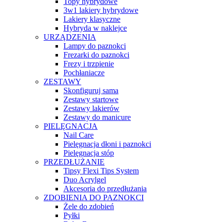
Topy hybrydowe
3w1 lakiery hybrydowe
Lakiery klasyczne
Hybryda w naklejce
URZĄDZENIA
Lampy do paznokci
Frezarki do paznokci
Frezy i trzpienie
Pochłaniacze
ZESTAWY
Skonfiguruj sama
Zestawy startowe
Zestawy lakierów
Zestawy do manicure
PIELĘGNACJA
Nail Care
Pielęgnacja dłoni i paznokci
Pielęgnacja stóp
PRZEDŁUŻANIE
Tipsy Flexi Tips System
Duo Acrylgel
Akcesoria do przedłużania
ZDOBIENIA DO PAZNOKCI
Żele do zdobień
Pyłki