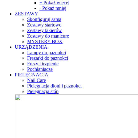
+ Pokaż więcej
- Pokaż mniej
ZESTAWY
Skonfiguruj sama
Zestawy startowe
Zestawy lakierów
Zestawy do manicure
MYSTERY BOX
URZĄDZENIA
Lampy do paznokci
Frezarki do paznokci
Frezy i trzpienie
Pochłaniacze
PIELĘGNACJA
Nail Care
Pielęgnacja dłoni i paznokci
Pielęgnacja stóp