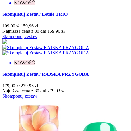
Rzadka
4
NOWOŚĆ
Średniogęsta
14
Skompletuj Zestaw Letnie TRIO
Pojemność
109,00 zł
159,96 zł
1 g
1
Najniższa cena z 30 dni 159.96 zł
5 g
4
Skomponuj zestaw
7,2 ml
271
Efekt
Drobinki
8
NOWOŚĆ
Flash
13
Glitter
29
Skompletuj Zestaw RAJSKA PRZYGODA
Holograficzny
3
Ombre
2
179,00 zł
279,93 zł
Rozświetlający
2
Najniższa cena z 30 dni 279.93 zł
Skomponuj zestaw
Wykończenie
Brokatowe
16
Cat Eye
7
Confetti
4
Flash
4