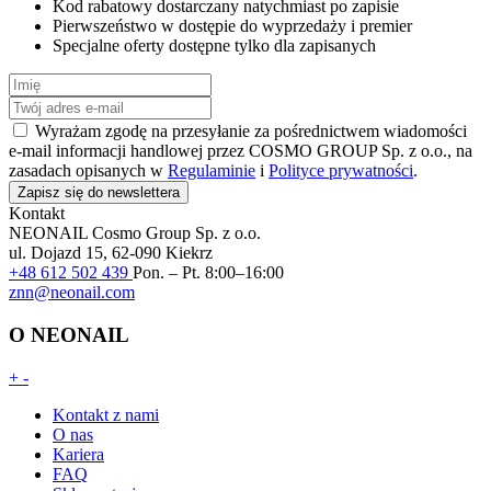
Kod rabatowy dostarczany natychmiast po zapisie
Pierwszeństwo w dostępie do wyprzedaży i premier
Specjalne oferty dostępne tylko dla zapisanych
Wyrażam zgodę na przesyłanie za pośrednictwem wiadomości
e-mail informacji handlowej przez COSMO GROUP Sp. z o.o., na
zasadach opisanych w
Regulaminie
i
Polityce prywatności
.
Zapisz się do newslettera
Kontakt
NEONAIL
Cosmo Group Sp. z o.o.
ul. Dojazd 15, 62-090 Kiekrz
+48 612 502 439
Pon. – Pt. 8:00–16:00
znn@neonail.com
O NEONAIL
+
-
Kontakt z nami
O nas
Kariera
FAQ