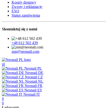
Koszty dostawy
Zwroty i reklamacje
FAQ
Status zamówienia
Skontaktuj się z nami
+48 612 502 439
znn@neonail.com
pl
Neonail PL
Neonail DE
Neonail CZ
Neonail NL
Neonail FR
Neonail ES
Neonail IT
0
0
Ładowanie...