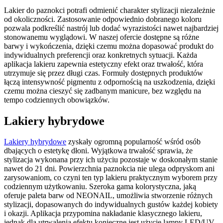
Lakier do paznokci potrafi odmienić charakter stylizacji niezależnie
od okoliczności. Zastosowanie odpowiednio dobranego koloru
pozwala podkreślić nastrój lub dodać wyrazistości nawet najbardziej
stonowanemu wyglądowi. W naszej ofercie dostępne są różne
barwy i wykończenia, dzięki czemu można dopasować produkt do
indywidualnych preferencji oraz konkretnych sytuacji. Każda
aplikacja lakieru zapewnia estetyczny efekt oraz trwałość, która
utrzymuje się przez długi czas. Formuły dostępnych produktów
łączą intensywność pigmentu z odpornością na uszkodzenia, dzięki
czemu można cieszyć się zadbanym manicure, bez względu na
tempo codziennych obowiązków.
Lakiery hybrydowe
Lakiery hybrydowe
zyskały ogromną popularność wśród osób
dbających o estetykę dłoni. Wyjątkowa trwałość sprawia, że
stylizacja wykonana przy ich użyciu pozostaje w doskonałym stanie
nawet do 21 dni. Powierzchnia paznokcia nie ulega odpryskom ani
zarysowaniom, co czyni ten typ lakieru praktycznym wyborem przy
codziennym użytkowaniu. Szeroka gama kolorystyczna, jaką
oferuje paleta barw od NEONAIL, umożliwia stworzenie różnych
stylizacji, dopasowanych do indywidualnych gustów każdej kobiety
i okazji. Aplikacja przypomina nakładanie klasycznego lakieru,
jednak dla utrwalenia efektu konieczne jest użycie lampy LED/UV.