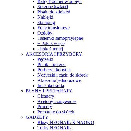
Baby Boomer w sprayu
Suszone kwiatki
Pisaki do zdobień
Naklejki
Stamping
Folie transferowe
Ozdoby
Tasiemki samoprzylepne
+ Pokaż więcej
- Pokaż mniej
AKCESORIA I PRZYBORY
Pędzelki
Pilniki i polerki
Pushery i kopytka
Nożyczki i cążki do skórek
Akcesoria jednorazowe
Inne akcesoria
PŁYNY I PREPARATY
Cleanery
Acetony i zmywacze
Primery
Preparaty do skórek
GADŻETY
Bluzy NEONAIL X NAOKO
Torby NEONAIL