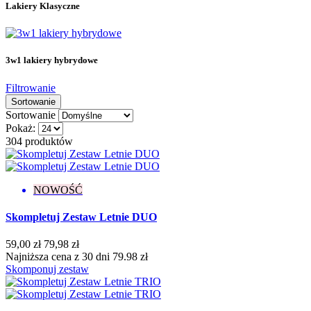
Lakiery Klasyczne
Kolekcja Rajska Przygoda
12
Kolekcja Ramen
9
Kolekcja Rytm Wiosny
8
Kolekcja Skarby Morza
6
3w1 lakiery hybrydowe
Kolekcja Twoje Dzieło Sztuki
8
Kolekcja Zimowa Symfonia
9
Filtrowanie
Kolory
174
Sortowanie
Lakiery Klasyczne
32
Sortowanie
Topy hybrydowe
9
Pokaż:
topy matowe
1
304 produktów
topy z drobiną
2
topy bez przemywania
2
topy z połyskiem
6
NOWOŚĆ
topy bez przemywania
3
topy do przemywania
3
Skompletuj Zestaw Letnie DUO
Bestsellery
59,00 zł
79,98 zł
Bestsellery
0
Najniższa cena z 30 dni 79.98 zł
Skomponuj zestaw
Konsystencja
Gęsta
6