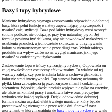
Bazy i topy hybrydowe
Manicure hybrydowy wymaga zastosowania odpowiednio dobranej
bazy, która pełni funkcję warstwy zapewniającej przyczepność i
trwałość całej stylizacji. Baza pod lakier hybrydowy musi tworzyć
solidne podłoże, nie obciążając przy tym naturalnej płytki. Jej
formuła powinna być delikatna, aby nie powodować uszkodzeń ani
osłabienia paznokci, a jednocześnie skuteczna w utrzymywaniu
koloru w nienaruszonym stanie przez długi czas. Wybór takiego
produktu ma wpływ zarówno na wygląd manicure, jak i jego
trwałość w codziennym użytkowaniu.
Zastosowanie topu wieńczy stylizację hybrydową. Odpowiada on
za jej trwałość oraz ostateczny efekt wizualny. To właśnie od tej
warstwy zależy, czy powierzchnia lakieru zachowa gładkość, a
kolor nie straci intensywności. Top stanowi barierę ochronną dla
płytki, która zabezpiecza ją przed zarysowaniami i codziennym
ścieraniem. Wysokiej jakości produkt wpływa nie tylko na estetykę,
ale także na komfort pracy i umożliwia łatwe oraz precyzyjne
wykończenie każdej stylizacji. Dzięki odpowiednio dobranej
formule można uzyskać efekt trwałego manicure, który będzie
prezentować się nienagannie przez wiele dni. Sprawdź nasz
asortyment, w którym znajdują się
bazy i topy hybrydowe
w wielu