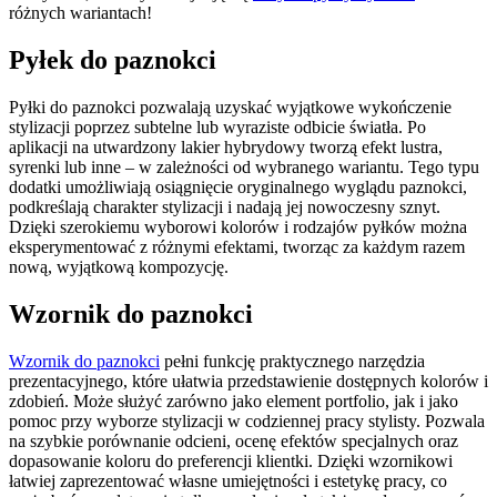
różnych wariantach!
Pyłek do paznokci
Pyłki do paznokci pozwalają uzyskać wyjątkowe wykończenie
stylizacji poprzez subtelne lub wyraziste odbicie światła. Po
aplikacji na utwardzony lakier hybrydowy tworzą efekt lustra,
syrenki lub inne – w zależności od wybranego wariantu. Tego typu
dodatki umożliwiają osiągnięcie oryginalnego wyglądu paznokci,
podkreślają charakter stylizacji i nadają jej nowoczesny sznyt.
Dzięki szerokiemu wyborowi kolorów i rodzajów pyłków można
eksperymentować z różnymi efektami, tworząc za każdym razem
nową, wyjątkową kompozycję.
Wzornik do paznokci
Wzornik do paznokci
pełni funkcję praktycznego narzędzia
prezentacyjnego, które ułatwia przedstawienie dostępnych kolorów i
zdobień. Może służyć zarówno jako element portfolio, jak i jako
pomoc przy wyborze stylizacji w codziennej pracy stylisty. Pozwala
na szybkie porównanie odcieni, ocenę efektów specjalnych oraz
dopasowanie koloru do preferencji klientki. Dzięki wzornikowi
łatwiej zaprezentować własne umiejętności i estetykę pracy, co