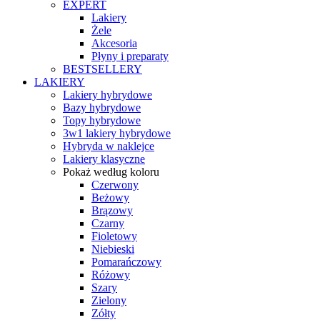
EXPERT
Lakiery
Żele
Akcesoria
Płyny i preparaty
BESTSELLERY
LAKIERY
Lakiery hybrydowe
Bazy hybrydowe
Topy hybrydowe
3w1 lakiery hybrydowe
Hybryda w naklejce
Lakiery klasyczne
Pokaż według koloru
Czerwony
Beżowy
Brązowy
Czarny
Fioletowy
Niebieski
Pomarańczowy
Różowy
Szary
Zielony
Zółty