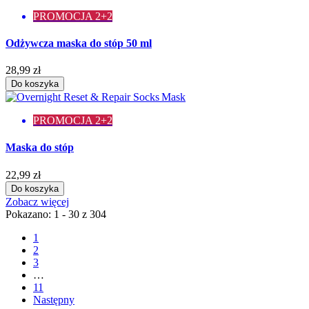
PROMOCJA 2+2
Odżywcza maska do stóp 50 ml
28,99 zł
Do koszyka
PROMOCJA 2+2
Maska do stóp
22,99 zł
Do koszyka
Zobacz więcej
Pokazano: 1 - 30 z 304
1
2
3
…
11
Następny