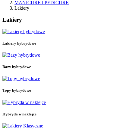
MANICURE I PEDICURE
Lakiery
Lakiery
Filtry:
Wyczyść
Cena
Lakiery hybrydowe
zł
zł
Kategorie
3w1 lakiery hybrydowe
15
Bazy hybrydowe
25
Bazy hybrydowe
Bazy budujące
24
Bazy budujące ze składnikami dodatkowymi
4
Bezbarwne bazy budujące
4
Topy hybrydowe
Kolorowe bazy budujące
16
Bazy hybrydowe bez przedłużania
4
Bezbarwne bazy hybrydowe bez przedłużania
Hybryda w naklejce
16
Hybryda w naklejce
Naklejki hybrydowe do manicure
13
Naklejki hybrydowe do pedicure
3
Lakiery hybrydowe
208
Kolekcja Letni Błysk
5