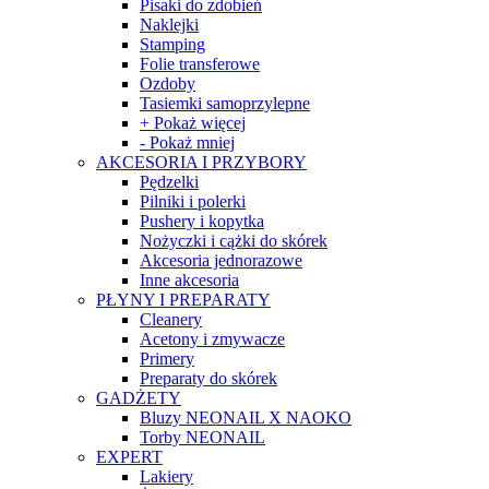
Pisaki do zdobień
Naklejki
Stamping
Folie transferowe
Ozdoby
Tasiemki samoprzylepne
+ Pokaż więcej
- Pokaż mniej
AKCESORIA I PRZYBORY
Pędzelki
Pilniki i polerki
Pushery i kopytka
Nożyczki i cążki do skórek
Akcesoria jednorazowe
Inne akcesoria
PŁYNY I PREPARATY
Cleanery
Acetony i zmywacze
Primery
Preparaty do skórek
GADŻETY
Bluzy NEONAIL X NAOKO
Torby NEONAIL
EXPERT
Lakiery