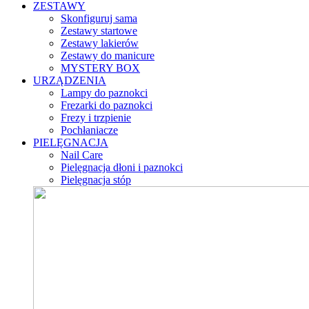
ZESTAWY
Skonfiguruj sama
Zestawy startowe
Zestawy lakierów
Zestawy do manicure
MYSTERY BOX
URZĄDZENIA
Lampy do paznokci
Frezarki do paznokci
Frezy i trzpienie
Pochłaniacze
PIELĘGNACJA
Nail Care
Pielęgnacja dłoni i paznokci
Pielęgnacja stóp