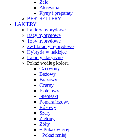
Żele
Akcesoria
Płyny i preparaty
BESTSELLERY
LAKIERY
Lakiery hybrydowe
Bazy hybrydowe
Topy hybrydowe
3w1 lakiery hybrydowe
Hybryda w naklejce
Lakiery klasyczne
Pokaż według koloru
Czerwony
Beżowy
Brązowy
Czarny
Fioletowy
Niebieski
Pomarańczowy
Różowy
Szary
Zielony
Zółty
+ Pokaż więcej
- Pokaż mniej