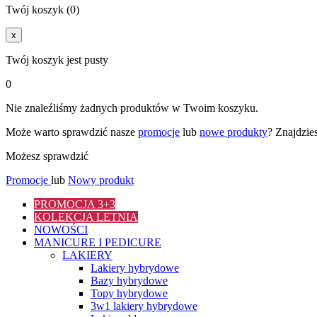
Twój koszyk (0)
x
Twój koszyk jest pusty
0
Nie znaleźliśmy żadnych produktów w Twoim koszyku.
Może warto sprawdzić nasze
promocje
lub
nowe produkty
? Znajdzie
Możesz sprawdzić
Promocje
lub
Nowy produkt
PROMOCJA 3+3
KOLEKCJA LETNIA
NOWOŚCI
MANICURE I PEDICURE
LAKIERY
Lakiery hybrydowe
Bazy hybrydowe
Topy hybrydowe
3w1 lakiery hybrydowe