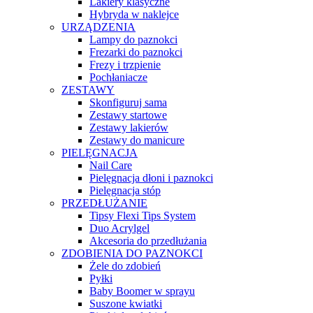
Lakiery klasyczne
Hybryda w naklejce
URZĄDZENIA
Lampy do paznokci
Frezarki do paznokci
Frezy i trzpienie
Pochłaniacze
ZESTAWY
Skonfiguruj sama
Zestawy startowe
Zestawy lakierów
Zestawy do manicure
PIELĘGNACJA
Nail Care
Pielęgnacja dłoni i paznokci
Pielęgnacja stóp
PRZEDŁUŻANIE
Tipsy Flexi Tips System
Duo Acrylgel
Akcesoria do przedłużania
ZDOBIENIA DO PAZNOKCI
Żele do zdobień
Pyłki
Baby Boomer w sprayu
Suszone kwiatki