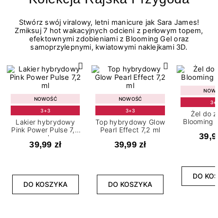
Stwórz swój viralowy, letni manicure jak Sara James!
Zmiksuj 7 hot wakacyjnych odcieni z perłowym topem,
efektownymi zdobieniami z Blooming Gel oraz
samoprzylepnymi, kwiatowymi naklejkami 3D.
NOW
NOWOŚĆ
NOWOŚĆ
3+
3+3
3+3
Żel do 
Blooming G
Lakier hybrydowy
Top hybrydowy Glow
Pink Power Pulse 7,2
Pearl Effect 7,2 ml
39,9
ml
39,99 zł
39,99 zł
DO KO
DO KOSZYKA
DO KOSZYKA