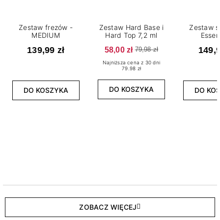
Zestaw frezów -
Zestaw Hard Base i
Zestaw s
MEDIUM
Hard Top 7,2 ml
Essen
139,99 zł
58,00 zł
149,9
79,98 zł
Najniższa cena z 30 dni
79.98 zł
DO KOSZYKA
DO KOSZYKA
DO KO
ZOBACZ WIĘCEJ