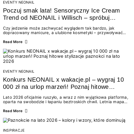
EVENTY NEONAIL
Poczuj smak lata! Sensoryczny Ice Cream
Trend od NEONAIL i Willisch – spróbuj
nowych lodów i odbierz prezent!
Czy jedzenie może zachwycać wyglądem tak bardzo, jak
dopracowany manicure, a ulubione kosmetyki – przywoływać
smak najpiękniejszych wakacyjnych wspomnień? Połączenie
świata beauty i oszałamiających deserów to coś więcej niż
Read More
chwilowa moda. To zaproszenie do celebracji chwili wszystkimi
zmysłami: przez soczysty kolor, aksamitną teksturę,
orzeźwiający zapach i słodki akcent na podniebieniu. Tego lata
NEONAIL łączy siły z marką Willisch, tworząc unikalny projekt
na styku jedzenia i piękna....
EVENTY NEONAIL
Konkurs NEONAIL x wakacje.pl – wygraj 10
000 zł na urlop marzeń! Poznaj hitowe
stylizacje paznokci na lato 2026
Lato 2026 oficjalnie ruszyło, a wraz z nim wyjątkowa platforma,
oparta na swobodzie i łapaniu beztroskich chwil. Letnia mapa
kolorów NEONAIL prowadzi nas przez najpiękniejsze
doświadczenia wakacji – od spontanicznych wyjazdów, przez
Read More
chwile relaksu, tropikalne inspiracje, aż po ekscytujące smaki.
Motywem przewodnim jest eksplorowanie i kolekcjonowanie
letnich momentów. Z tej okazji przygotowaliśmy coś absolutnie
wyjątkowego: wielki konkurs z wakacje.pl oraz dawkę
INSPIRACJE
najgorętszych trendów w...