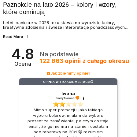
Paznokcie na lato 2026 – kolory i wzory,
które dominują
Letni manicure w 2026 roku stawia na wyraziste kolory,
kreatywne zdobienia i świeże interpretacje ponadczasowych
trendów. Wśród najmodniejszych propozycji nie brakuje
zarówno energetycznych odcieni inspirowanych wakacjami, jak
Read More
i delikatnych wzorów idealnych dla miłośniczek eleganckiej
prostoty. Jakie kolory i stylizacje paznokci będą królować latem
4.8
2026? Znajdź inspirację dla swojego manicure!
Na podstawie
122 663
opinii
z całego okresu
Ocena
Jak zbieramy opinie?
OPINIA W TRAKCIE MEDIACJI
?
Iwona
zweryfikowano
Mimo super promocji i jako takiego
wyboru kolorów, miałam do wyboru
prezent za zamówienie, po czym dostaje
email, że go nie ma na stanie i dostałam
bon rabatowy na 20zl 🤡 rozumiem