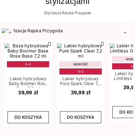
stylizacjami
Stylizacja Rajska Przygoda
Poprzedni
Nast
NOW
3+3
NOWOŚĆ
3+
3+3
Lakier h
Limitless 
Lakier hybrydowy
Lakier hybrydowy
m
Baby Boomer Rose
Pure Spark Clear 7,2
39,9
Base 7,2 ml
ml
39,99 zł
39,99 zł
DO KO
DO KOSZYKA
DO KOSZYKA