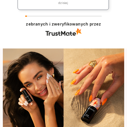
„rekompensatę” jednak koszt np lakieru
dzisiaj
to 39zł plus koszt przesyłki co jest w
żaden sposób niezadowalające.
zebranych i zweryfikowanych przez