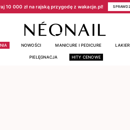
aj 10 000 zł na rajską przygodę z wakacje.pl!​
SPRAWD
NIA
NOWOŚCI
MANICURE I PEDICURE
LAKIE
PIELĘGNACJA
HITY CENOWE