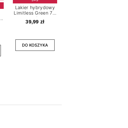
Lakier hybrydowy
Limitless Green 7,2
t
ml
39,99 zł
NOWOŚĆ
3+3
DO KOSZYKA
Lakier hybrydowy
La
Bold Horizon 7,2 ml
Fea
39,99 zł
DO KOSZYKA