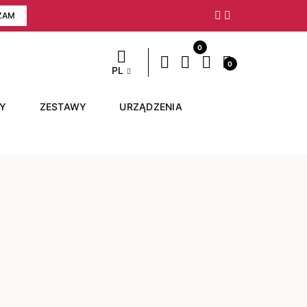
ZAM
Następny
0
0
PL
RY
ZESTAWY
URZĄDZENIA