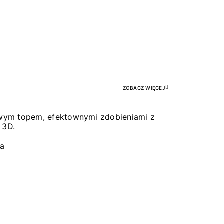
Pr
ZOBACZ WIĘCEJ
łowym topem, efektownymi zdobieniami z
 3D.