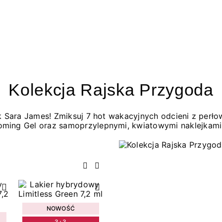
Kolekcja Rajska Przygoda
jak Sara James! Zmiksuj 7 hot wakacyjnych odcieni z per
oming Gel oraz samoprzylepnymi, kwiatowymi naklejkami
Poprzedni
Następny
NOWOŚĆ
3+3