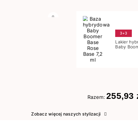
Następny
3+3
Lakier hy
Baby Boom
Base 7,2 m
255,93 
Razem:
Zobacz więcej naszych stylizacji