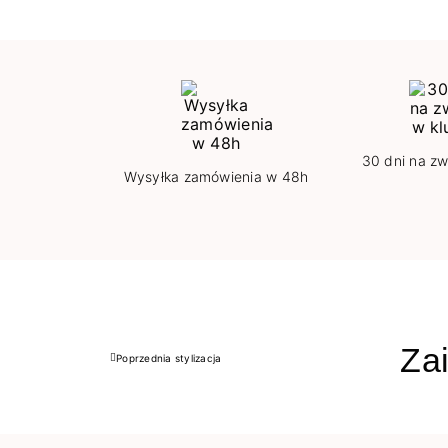
30 dni na zw
Wysyłka zamówienia w 48h
Zai
Poprzednia stylizacja
Poprzedni