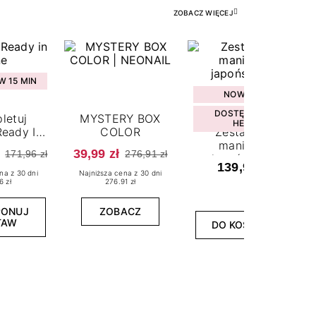
ZOBACZ WIĘCEJ
 15 MIN
NOWOŚĆ
DOSTĘPNY W
letuj
MYSTERY BOX
HEBE
eady In
COLOR
Zestaw do
ne
manicure
39,99 zł
171,96 zł
276,91 zł
japońskiego
139,99 zł
na z 30 dni
Najniższa cena z 30 dni
6 zł
276.91 zł
PONUJ
ZOBACZ
TAW
DO KOSZYKA