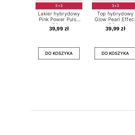
3+3
3+3
Lakier hybrydowy
Top hybrydowy
Pink Power Pulse
Glow Pearl Effec
7,2 ml
7,2 ml
39,99 zł
39,99 zł
DO KOSZYKA
DO KOSZYKA