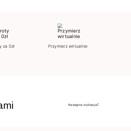
y za 0zł
Przymierz wirtualnie
jami
Następna stylizacja
Następny