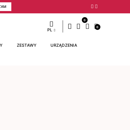
ZAM
Następny
0
0
PL
RY
ZESTAWY
URZĄDZENIA