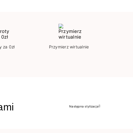
y za 0zł
Przymierz wirtualnie
jami
Następna stylizacja
Następny