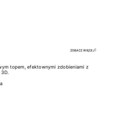
Pr
ZOBACZ WIĘCEJ
łowym topem, efektownymi zdobieniami z
 3D.