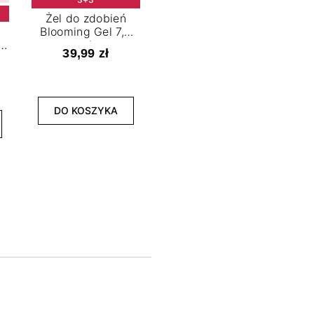
Żel do zdobień
Blooming Gel 7,2
t
ml
39,99 zł
NOWOŚĆ
3+3
DO KOSZYKA
Lakier hybrydowy
La
Limitless Green 7,2
Bol
ml
39,99 zł
DO KOSZYKA