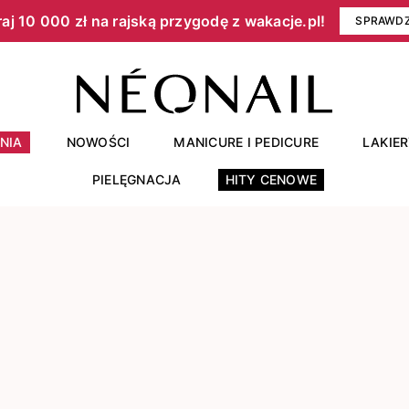
aj 10 000 zł na rajską przygodę z wakacje.pl!​
SPRAWD
NIA
NOWOŚCI
MANICURE I PEDICURE
LAKIE
PIELĘGNACJA
HITY CENOWE