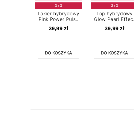
3+3
3+3
Lakier hybrydowy
Top hybrydowy
Pink Power Pulse
Glow Pearl Effec
7,2 ml
7,2 ml
39,99 zł
39,99 zł
DO KOSZYKA
DO KOSZYKA