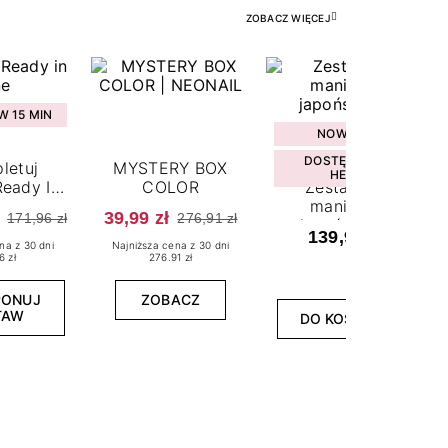
ZOBACZ WIĘCEJ
 15 MIN
NOWOŚĆ
DOSTĘPNY W
letuj
MYSTERY BOX
HEBE
eady In
COLOR
Zestaw do
ne
manicure
39,99 zł
171,96 zł
276,91 zł
japońskiego
139,99 zł
na z 30 dni
Najniższa cena z 30 dni
6 zł
276.91 zł
PONUJ
ZOBACZ
TAW
DO KOSZYKA