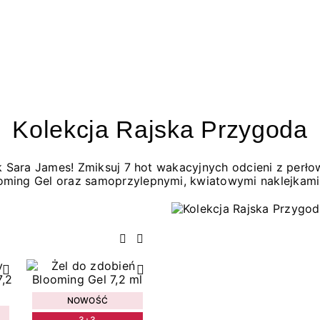
Kolekcja Rajska Przygoda
jak Sara James! Zmiksuj 7 hot wakacyjnych odcieni z per
oming Gel oraz samoprzylepnymi, kwiatowymi naklejkami
Poprzedni
Następny
NOWOŚĆ
3+3