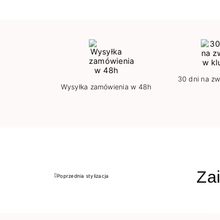
30 dni na zw
Wysyłka zamówienia w 48h
Zai
Poprzednia stylizacja
Poprzedni