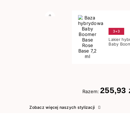
Następny
3+3
Lakier hy
Baby Boom
Base 7,2 m
255,93 
Razem:
Zobacz więcej naszych stylizacji