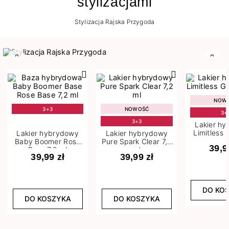
stylizacjami
Stylizacja Rajska Przygoda
Poprzedni
Nast
NOW
3+3
NOWOŚĆ
3+
3+3
Lakier h
Limitless 
Lakier hybrydowy
Lakier hybrydowy
m
Baby Boomer Rose
Pure Spark Clear 7,2
39,9
Base 7,2 ml
ml
39,99 zł
39,99 zł
DO KO
DO KOSZYKA
DO KOSZYKA