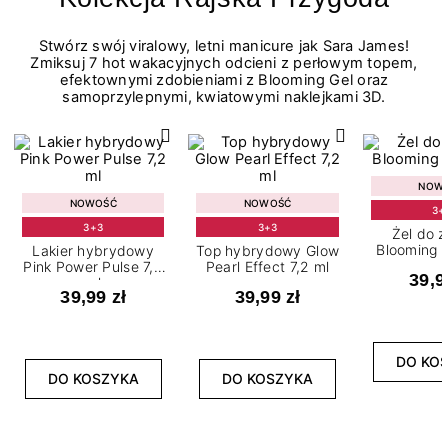
Stwórz swój viralowy, letni manicure jak Sara James!
Zmiksuj 7 hot wakacyjnych odcieni z perłowym topem,
efektownymi zdobieniami z Blooming Gel oraz
samoprzylepnymi, kwiatowymi naklejkami 3D.
NOW
NOWOŚĆ
NOWOŚĆ
3+
3+3
3+3
Żel do 
Blooming G
Lakier hybrydowy
Top hybrydowy Glow
Pink Power Pulse 7,2
Pearl Effect 7,2 ml
39,9
ml
39,99 zł
39,99 zł
DO KO
DO KOSZYKA
DO KOSZYKA