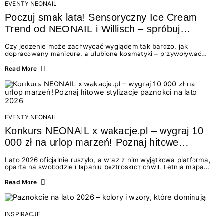
EVENTY NEONAIL
Poczuj smak lata! Sensoryczny Ice Cream
Trend od NEONAIL i Willisch – spróbuj
nowych lodów i odbierz prezent!
Czy jedzenie może zachwycać wyglądem tak bardzo, jak
dopracowany manicure, a ulubione kosmetyki – przywoływać
smak najpiękniejszych wakacyjnych wspomnień? Połączenie
świata beauty i oszałamiających deserów to coś więcej niż
Read More
chwilowa moda. To zaproszenie do celebracji chwili wszystkimi
zmysłami: przez soczysty kolor, aksamitną teksturę,
orzeźwiający zapach i słodki akcent na podniebieniu. Tego lata
NEONAIL łączy siły z marką Willisch, tworząc unikalny projekt
na styku jedzenia i piękna....
EVENTY NEONAIL
Konkurs NEONAIL x wakacje.pl – wygraj 10
000 zł na urlop marzeń! Poznaj hitowe
stylizacje paznokci na lato 2026
Lato 2026 oficjalnie ruszyło, a wraz z nim wyjątkowa platforma,
oparta na swobodzie i łapaniu beztroskich chwil. Letnia mapa
kolorów NEONAIL prowadzi nas przez najpiękniejsze
doświadczenia wakacji – od spontanicznych wyjazdów, przez
Read More
chwile relaksu, tropikalne inspiracje, aż po ekscytujące smaki.
Motywem przewodnim jest eksplorowanie i kolekcjonowanie
letnich momentów. Z tej okazji przygotowaliśmy coś absolutnie
wyjątkowego: wielki konkurs z wakacje.pl oraz dawkę
INSPIRACJE
najgorętszych trendów w...