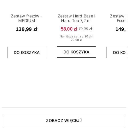
Zestaw frezów -
Zestaw Hard Base i
Zestaw s
MEDIUM
Hard Top 7,2 ml
Essen
139,99 zł
58,00 zł
149,9
79,98 zł
Najniższa cena z 30 dni
79.98 zł
DO KOSZYKA
DO KOSZYKA
DO KO
ZOBACZ WIĘCEJ