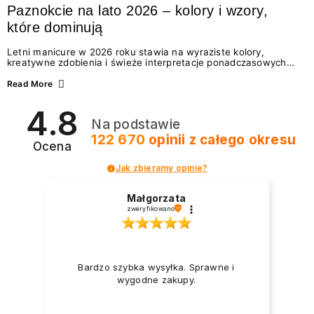
Paznokcie na lato 2026 – kolory i wzory,
które dominują
Letni manicure w 2026 roku stawia na wyraziste kolory,
kreatywne zdobienia i świeże interpretacje ponadczasowych
trendów. Wśród najmodniejszych propozycji nie brakuje
zarówno energetycznych odcieni inspirowanych wakacjami, jak
Read More
i delikatnych wzorów idealnych dla miłośniczek eleganckiej
prostoty. Jakie kolory i stylizacje paznokci będą królować latem
4.8
2026? Znajdź inspirację dla swojego manicure!
Na podstawie
122 670
opinii
z całego okresu
Ocena
Jak zbieramy opinie?
Małgorzata
zweryfikowano
Bardzo szybka wysyłka. Sprawne i
wygodne zakupy.