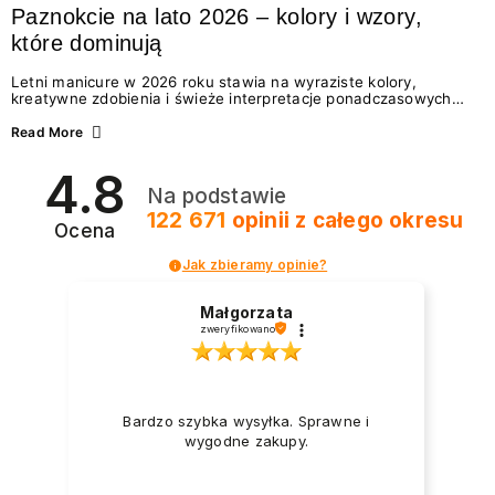
Paznokcie na lato 2026 – kolory i wzory,
które dominują
Letni manicure w 2026 roku stawia na wyraziste kolory,
kreatywne zdobienia i świeże interpretacje ponadczasowych
trendów. Wśród najmodniejszych propozycji nie brakuje
zarówno energetycznych odcieni inspirowanych wakacjami, jak
Read More
i delikatnych wzorów idealnych dla miłośniczek eleganckiej
prostoty. Jakie kolory i stylizacje paznokci będą królować latem
4.8
2026? Znajdź inspirację dla swojego manicure!
Na podstawie
122 671
opinii
z całego okresu
Ocena
Jak zbieramy opinie?
Małgorzata
zweryfikowano
Bardzo szybka wysyłka. Sprawne i
wygodne zakupy.