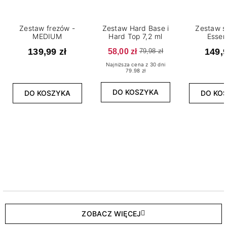
Zestaw frezów -
Zestaw Hard Base i
Zestaw s
MEDIUM
Hard Top 7,2 ml
Essen
139,99 zł
58,00 zł
149,9
79,98 zł
Najniższa cena z 30 dni
79.98 zł
DO KOSZYKA
DO KOSZYKA
DO KO
ZOBACZ WIĘCEJ