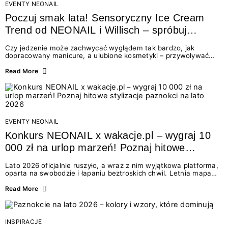
EVENTY NEONAIL
Poczuj smak lata! Sensoryczny Ice Cream
Trend od NEONAIL i Willisch – spróbuj
nowych lodów i odbierz prezent!
Czy jedzenie może zachwycać wyglądem tak bardzo, jak
dopracowany manicure, a ulubione kosmetyki – przywoływać
smak najpiękniejszych wakacyjnych wspomnień? Połączenie
świata beauty i oszałamiających deserów to coś więcej niż
Read More
chwilowa moda. To zaproszenie do celebracji chwili wszystkimi
zmysłami: przez soczysty kolor, aksamitną teksturę,
orzeźwiający zapach i słodki akcent na podniebieniu. Tego lata
NEONAIL łączy siły z marką Willisch, tworząc unikalny projekt
na styku jedzenia i piękna....
EVENTY NEONAIL
Konkurs NEONAIL x wakacje.pl – wygraj 10
000 zł na urlop marzeń! Poznaj hitowe
stylizacje paznokci na lato 2026
Lato 2026 oficjalnie ruszyło, a wraz z nim wyjątkowa platforma,
oparta na swobodzie i łapaniu beztroskich chwil. Letnia mapa
kolorów NEONAIL prowadzi nas przez najpiękniejsze
doświadczenia wakacji – od spontanicznych wyjazdów, przez
Read More
chwile relaksu, tropikalne inspiracje, aż po ekscytujące smaki.
Motywem przewodnim jest eksplorowanie i kolekcjonowanie
letnich momentów. Z tej okazji przygotowaliśmy coś absolutnie
wyjątkowego: wielki konkurs z wakacje.pl oraz dawkę
INSPIRACJE
najgorętszych trendów w...