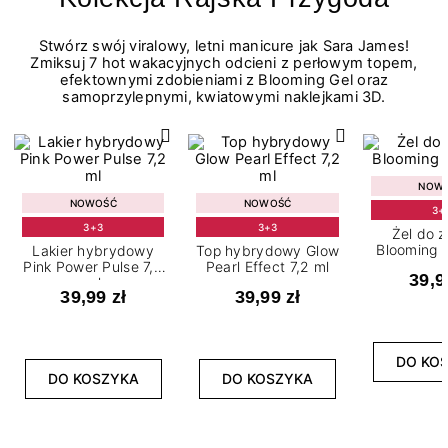
Stwórz swój viralowy, letni manicure jak Sara James!
Zmiksuj 7 hot wakacyjnych odcieni z perłowym topem,
efektownymi zdobieniami z Blooming Gel oraz
samoprzylepnymi, kwiatowymi naklejkami 3D.
NOW
NOWOŚĆ
NOWOŚĆ
3+
3+3
3+3
Żel do 
Blooming G
Lakier hybrydowy
Top hybrydowy Glow
Pink Power Pulse 7,2
Pearl Effect 7,2 ml
39,9
ml
39,99 zł
39,99 zł
DO KO
DO KOSZYKA
DO KOSZYKA