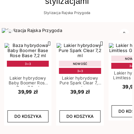
stylizacjami
Stylizacja Rajska Przygoda
Poprzedni
Nast
NOW
3+3
NOWOŚĆ
3+
3+3
Lakier h
Limitless 
Lakier hybrydowy
Lakier hybrydowy
m
Baby Boomer Rose
Pure Spark Clear 7,2
39,9
Base 7,2 ml
ml
39,99 zł
39,99 zł
DO KO
DO KOSZYKA
DO KOSZYKA