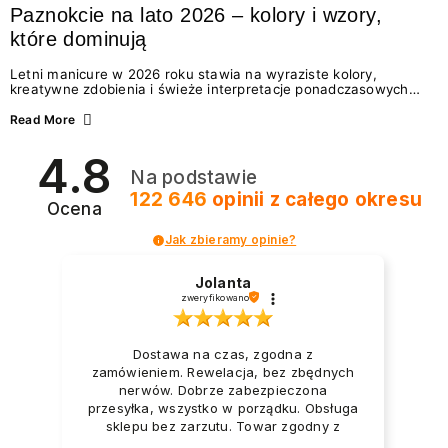
Paznokcie na lato 2026 – kolory i wzory,
które dominują
Letni manicure w 2026 roku stawia na wyraziste kolory,
kreatywne zdobienia i świeże interpretacje ponadczasowych
trendów. Wśród najmodniejszych propozycji nie brakuje
zarówno energetycznych odcieni inspirowanych wakacjami, jak
Read More
i delikatnych wzorów idealnych dla miłośniczek eleganckiej
prostoty. Jakie kolory i stylizacje paznokci będą królować latem
4.8
2026? Znajdź inspirację dla swojego manicure!
Na podstawie
122 646
opinii
z całego okresu
Ocena
Jak zbieramy opinie?
Jolanta
zweryfikowano
Dostawa na czas, zgodna z
zamówieniem. Rewelacja, bez zbędnych
nerwów. Dobrze zabezpieczona
przesyłka, wszystko w porządku. Obsługa
sklepu bez zarzutu. Towar zgodny z
opisem i zapotrzebowaniem. Przesyłka