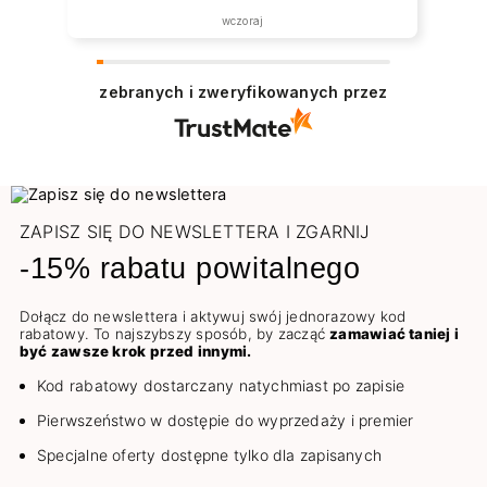
została zrealizowana ekspresowo.
wczoraj
Polecam wszystkim zainteresowanym.
zebranych i zweryfikowanych przez
ZAPISZ SIĘ DO NEWSLETTERA I ZGARNIJ
-15% rabatu powitalnego
Dołącz do newslettera i aktywuj swój jednorazowy kod
rabatowy. To najszybszy sposób, by zacząć
zamawiać taniej i
być zawsze krok przed innymi.
Kod rabatowy dostarczany natychmiast po zapisie
Pierwszeństwo w dostępie do wyprzedaży i premier
Specjalne oferty dostępne tylko dla zapisanych