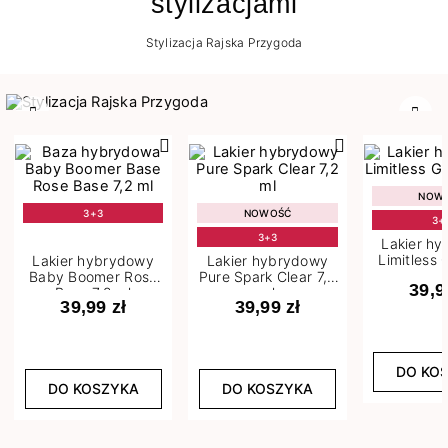
stylizacjami
Stylizacja Rajska Przygoda
Poprzedni
Nast
NOW
3+3
NOWOŚĆ
3+
3+3
Lakier h
Limitless 
Lakier hybrydowy
Lakier hybrydowy
m
Baby Boomer Rose
Pure Spark Clear 7,2
39,9
Base 7,2 ml
ml
39,99 zł
39,99 zł
DO KO
DO KOSZYKA
DO KOSZYKA