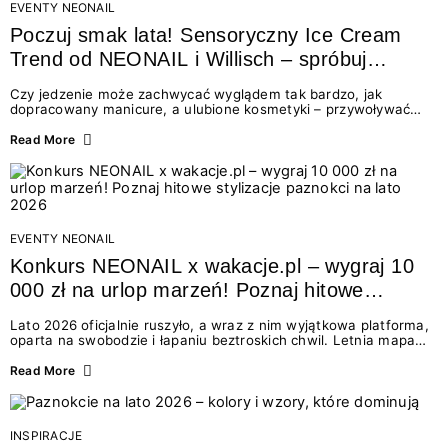
EVENTY NEONAIL
Poczuj smak lata! Sensoryczny Ice Cream
Trend od NEONAIL i Willisch – spróbuj
nowych lodów i odbierz prezent!
Czy jedzenie może zachwycać wyglądem tak bardzo, jak
dopracowany manicure, a ulubione kosmetyki – przywoływać
smak najpiękniejszych wakacyjnych wspomnień? Połączenie
świata beauty i oszałamiających deserów to coś więcej niż
Read More
chwilowa moda. To zaproszenie do celebracji chwili wszystkimi
zmysłami: przez soczysty kolor, aksamitną teksturę,
orzeźwiający zapach i słodki akcent na podniebieniu. Tego lata
NEONAIL łączy siły z marką Willisch, tworząc unikalny projekt
na styku jedzenia i piękna....
EVENTY NEONAIL
Konkurs NEONAIL x wakacje.pl – wygraj 10
000 zł na urlop marzeń! Poznaj hitowe
stylizacje paznokci na lato 2026
Lato 2026 oficjalnie ruszyło, a wraz z nim wyjątkowa platforma,
oparta na swobodzie i łapaniu beztroskich chwil. Letnia mapa
kolorów NEONAIL prowadzi nas przez najpiękniejsze
doświadczenia wakacji – od spontanicznych wyjazdów, przez
Read More
chwile relaksu, tropikalne inspiracje, aż po ekscytujące smaki.
Motywem przewodnim jest eksplorowanie i kolekcjonowanie
letnich momentów. Z tej okazji przygotowaliśmy coś absolutnie
wyjątkowego: wielki konkurs z wakacje.pl oraz dawkę
INSPIRACJE
najgorętszych trendów w...