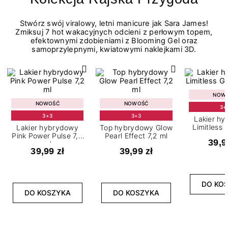
Stwórz swój viralowy, letni manicure jak Sara James!
Zmiksuj 7 hot wakacyjnych odcieni z perłowym topem,
efektownymi zdobieniami z Blooming Gel oraz
samoprzylepnymi, kwiatowymi naklejkami 3D.
NOW
NOWOŚĆ
NOWOŚĆ
3+
3+3
3+3
Lakier h
Limitless 
Lakier hybrydowy
Top hybrydowy Glow
m
Pink Power Pulse 7,2
Pearl Effect 7,2 ml
39,9
ml
39,99 zł
39,99 zł
DO KO
DO KOSZYKA
DO KOSZYKA