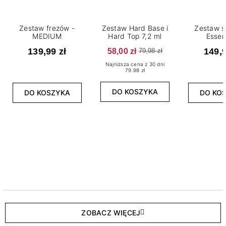
Zestaw frezów -
Zestaw Hard Base i
Zestaw s
MEDIUM
Hard Top 7,2 ml
Essen
139,99 zł
58,00 zł
149,9
79,98 zł
Najniższa cena z 30 dni
79.98 zł
DO KOSZYKA
DO KOSZYKA
DO KO
ZOBACZ WIĘCEJ