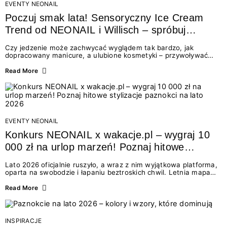
EVENTY NEONAIL
Poczuj smak lata! Sensoryczny Ice Cream
Trend od NEONAIL i Willisch – spróbuj
nowych lodów i odbierz prezent!
Czy jedzenie może zachwycać wyglądem tak bardzo, jak
dopracowany manicure, a ulubione kosmetyki – przywoływać
smak najpiękniejszych wakacyjnych wspomnień? Połączenie
świata beauty i oszałamiających deserów to coś więcej niż
Read More
chwilowa moda. To zaproszenie do celebracji chwili wszystkimi
zmysłami: przez soczysty kolor, aksamitną teksturę,
orzeźwiający zapach i słodki akcent na podniebieniu. Tego lata
NEONAIL łączy siły z marką Willisch, tworząc unikalny projekt
na styku jedzenia i piękna....
EVENTY NEONAIL
Konkurs NEONAIL x wakacje.pl – wygraj 10
000 zł na urlop marzeń! Poznaj hitowe
stylizacje paznokci na lato 2026
Lato 2026 oficjalnie ruszyło, a wraz z nim wyjątkowa platforma,
oparta na swobodzie i łapaniu beztroskich chwil. Letnia mapa
kolorów NEONAIL prowadzi nas przez najpiękniejsze
doświadczenia wakacji – od spontanicznych wyjazdów, przez
Read More
chwile relaksu, tropikalne inspiracje, aż po ekscytujące smaki.
Motywem przewodnim jest eksplorowanie i kolekcjonowanie
letnich momentów. Z tej okazji przygotowaliśmy coś absolutnie
wyjątkowego: wielki konkurs z wakacje.pl oraz dawkę
INSPIRACJE
najgorętszych trendów w...