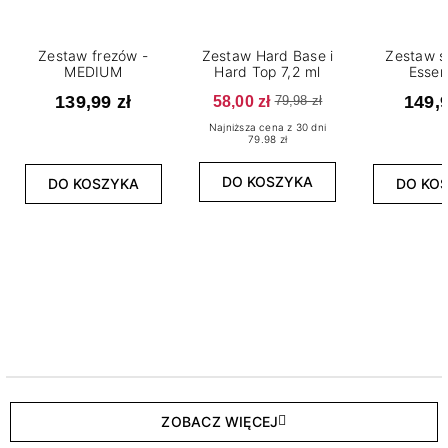
Zestaw frezów -
Zestaw Hard Base i
Zestaw s
MEDIUM
Hard Top 7,2 ml
Essen
139,99 zł
58,00 zł
149,9
79,98 zł
Najniższa cena z 30 dni
79.98 zł
DO KOSZYKA
DO KOSZYKA
DO KO
ZOBACZ WIĘCEJ