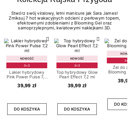
Stwórz swój viralowy, letni manicure jak Sara James!
Zmiksuj 7 hot wakacyjnych odcieni z perłowym topem,
efektownymi zdobieniami z Blooming Gel oraz
samoprzylepnymi, kwiatowymi naklejkami 3D.
NOW
NOWOŚĆ
NOWOŚĆ
3+
3+3
3+3
Żel do 
Blooming G
Lakier hybrydowy
Top hybrydowy Glow
Pink Power Pulse 7,2
Pearl Effect 7,2 ml
39,9
ml
39,99 zł
39,99 zł
DO KO
DO KOSZYKA
DO KOSZYKA