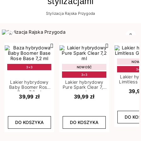
stylizacjami
Stylizacja Rajska Przygoda
Poprzedni
Nast
NOW
3+3
NOWOŚĆ
3+
3+3
Lakier h
Limitless 
Lakier hybrydowy
Lakier hybrydowy
m
Baby Boomer Rose
Pure Spark Clear 7,2
39,9
Base 7,2 ml
ml
39,99 zł
39,99 zł
DO KO
DO KOSZYKA
DO KOSZYKA