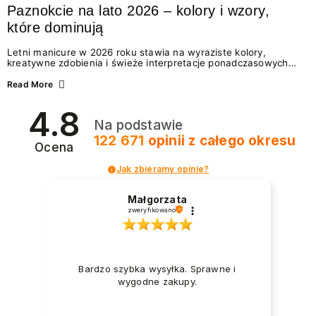
Paznokcie na lato 2026 – kolory i wzory,
które dominują
Letni manicure w 2026 roku stawia na wyraziste kolory,
kreatywne zdobienia i świeże interpretacje ponadczasowych
trendów. Wśród najmodniejszych propozycji nie brakuje
zarówno energetycznych odcieni inspirowanych wakacjami, jak
Read More
i delikatnych wzorów idealnych dla miłośniczek eleganckiej
prostoty. Jakie kolory i stylizacje paznokci będą królować latem
4.8
2026? Znajdź inspirację dla swojego manicure!
Na podstawie
122 671
opinii
z całego okresu
Ocena
Jak zbieramy opinie?
Małgorzata
zweryfikowano
Bardzo szybka wysyłka. Sprawne i
wygodne zakupy.