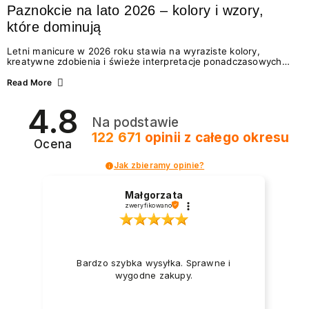
Paznokcie na lato 2026 – kolory i wzory,
które dominują
Letni manicure w 2026 roku stawia na wyraziste kolory,
kreatywne zdobienia i świeże interpretacje ponadczasowych
trendów. Wśród najmodniejszych propozycji nie brakuje
zarówno energetycznych odcieni inspirowanych wakacjami, jak
Read More
i delikatnych wzorów idealnych dla miłośniczek eleganckiej
prostoty. Jakie kolory i stylizacje paznokci będą królować latem
4.8
2026? Znajdź inspirację dla swojego manicure!
Na podstawie
122 671
opinii
z całego okresu
Ocena
Jak zbieramy opinie?
Małgorzata
zweryfikowano
Bardzo szybka wysyłka. Sprawne i
wygodne zakupy.