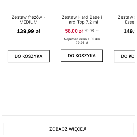
Zestaw frezów -
Zestaw Hard Base i
Zestaw s
MEDIUM
Hard Top 7,2 ml
Essen
139,99 zł
58,00 zł
149,9
79,98 zł
Najniższa cena z 30 dni
79.98 zł
DO KOSZYKA
DO KOSZYKA
DO KO
ZOBACZ WIĘCEJ