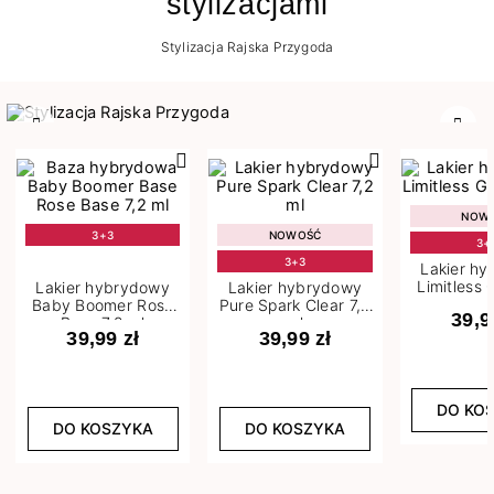
stylizacjami
Stylizacja Rajska Przygoda
Poprzedni
Nast
NOW
3+3
NOWOŚĆ
3+
3+3
Lakier h
Limitless 
Lakier hybrydowy
Lakier hybrydowy
m
Baby Boomer Rose
Pure Spark Clear 7,2
39,9
Base 7,2 ml
ml
39,99 zł
39,99 zł
DO KO
DO KOSZYKA
DO KOSZYKA