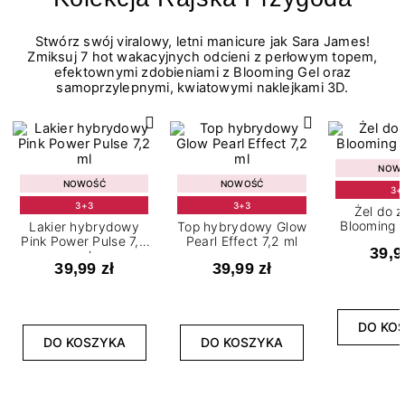
Stwórz swój viralowy, letni manicure jak Sara James!
Zmiksuj 7 hot wakacyjnych odcieni z perłowym topem,
efektownymi zdobieniami z Blooming Gel oraz
samoprzylepnymi, kwiatowymi naklejkami 3D.
NOW
NOWOŚĆ
NOWOŚĆ
3+
3+3
3+3
Żel do 
Blooming G
Lakier hybrydowy
Top hybrydowy Glow
Pink Power Pulse 7,2
Pearl Effect 7,2 ml
39,9
ml
39,99 zł
39,99 zł
DO KO
DO KOSZYKA
DO KOSZYKA