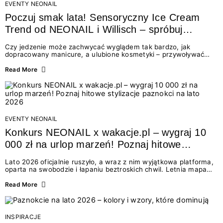
EVENTY NEONAIL
Poczuj smak lata! Sensoryczny Ice Cream
Trend od NEONAIL i Willisch – spróbuj
nowych lodów i odbierz prezent!
Czy jedzenie może zachwycać wyglądem tak bardzo, jak
dopracowany manicure, a ulubione kosmetyki – przywoływać
smak najpiękniejszych wakacyjnych wspomnień? Połączenie
świata beauty i oszałamiających deserów to coś więcej niż
Read More
chwilowa moda. To zaproszenie do celebracji chwili wszystkimi
zmysłami: przez soczysty kolor, aksamitną teksturę,
orzeźwiający zapach i słodki akcent na podniebieniu. Tego lata
NEONAIL łączy siły z marką Willisch, tworząc unikalny projekt
na styku jedzenia i piękna....
EVENTY NEONAIL
Konkurs NEONAIL x wakacje.pl – wygraj 10
000 zł na urlop marzeń! Poznaj hitowe
stylizacje paznokci na lato 2026
Lato 2026 oficjalnie ruszyło, a wraz z nim wyjątkowa platforma,
oparta na swobodzie i łapaniu beztroskich chwil. Letnia mapa
kolorów NEONAIL prowadzi nas przez najpiękniejsze
doświadczenia wakacji – od spontanicznych wyjazdów, przez
Read More
chwile relaksu, tropikalne inspiracje, aż po ekscytujące smaki.
Motywem przewodnim jest eksplorowanie i kolekcjonowanie
letnich momentów. Z tej okazji przygotowaliśmy coś absolutnie
wyjątkowego: wielki konkurs z wakacje.pl oraz dawkę
INSPIRACJE
najgorętszych trendów w...