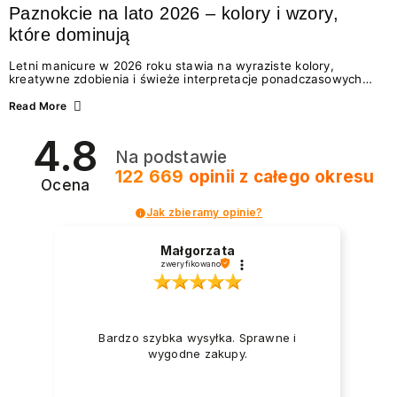
Paznokcie na lato 2026 – kolory i wzory,
które dominują
Letni manicure w 2026 roku stawia na wyraziste kolory,
kreatywne zdobienia i świeże interpretacje ponadczasowych
trendów. Wśród najmodniejszych propozycji nie brakuje
zarówno energetycznych odcieni inspirowanych wakacjami, jak
Read More
i delikatnych wzorów idealnych dla miłośniczek eleganckiej
prostoty. Jakie kolory i stylizacje paznokci będą królować latem
4.8
2026? Znajdź inspirację dla swojego manicure!
Na podstawie
122 669
opinii
z całego okresu
Ocena
Jak zbieramy opinie?
Małgorzata
zweryfikowano
Bardzo szybka wysyłka. Sprawne i
wygodne zakupy.