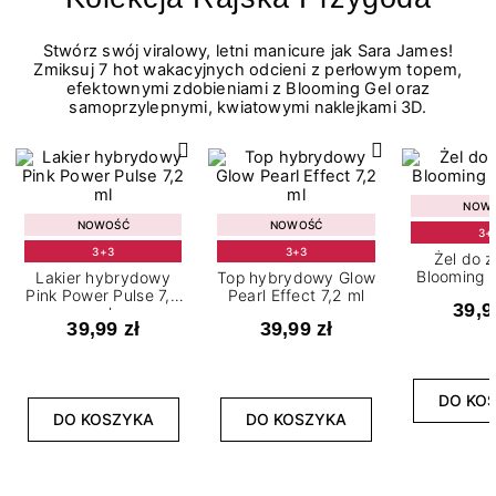
Stwórz swój viralowy, letni manicure jak Sara James!
Zmiksuj 7 hot wakacyjnych odcieni z perłowym topem,
efektownymi zdobieniami z Blooming Gel oraz
samoprzylepnymi, kwiatowymi naklejkami 3D.
NOW
NOWOŚĆ
NOWOŚĆ
3+
3+3
3+3
Żel do 
Blooming G
Lakier hybrydowy
Top hybrydowy Glow
Pink Power Pulse 7,2
Pearl Effect 7,2 ml
39,9
ml
39,99 zł
39,99 zł
DO KO
DO KOSZYKA
DO KOSZYKA