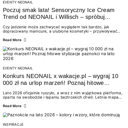
EVENTY NEONAIL
Poczuj smak lata! Sensoryczny Ice Cream
Trend od NEONAIL i Willisch – spróbuj
nowych lodów i odbierz prezent!
Czy jedzenie może zachwycać wyglądem tak bardzo, jak
dopracowany manicure, a ulubione kosmetyki – przywoływać
smak najpiękniejszych wakacyjnych wspomnień? Połączenie
świata beauty i oszałamiających deserów to coś więcej niż
Read More
chwilowa moda. To zaproszenie do celebracji chwili wszystkimi
zmysłami: przez soczysty kolor, aksamitną teksturę,
orzeźwiający zapach i słodki akcent na podniebieniu. Tego lata
NEONAIL łączy siły z marką Willisch, tworząc unikalny projekt
na styku jedzenia i piękna....
EVENTY NEONAIL
Konkurs NEONAIL x wakacje.pl – wygraj 10
000 zł na urlop marzeń! Poznaj hitowe
stylizacje paznokci na lato 2026
Lato 2026 oficjalnie ruszyło, a wraz z nim wyjątkowa platforma,
oparta na swobodzie i łapaniu beztroskich chwil. Letnia mapa
kolorów NEONAIL prowadzi nas przez najpiękniejsze
doświadczenia wakacji – od spontanicznych wyjazdów, przez
Read More
chwile relaksu, tropikalne inspiracje, aż po ekscytujące smaki.
Motywem przewodnim jest eksplorowanie i kolekcjonowanie
letnich momentów. Z tej okazji przygotowaliśmy coś absolutnie
wyjątkowego: wielki konkurs z wakacje.pl oraz dawkę
INSPIRACJE
najgorętszych trendów w...