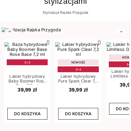
stylizacjami
Stylizacja Rajska Przygoda
Poprzedni
Nast
NOW
3+3
NOWOŚĆ
3+
3+3
Lakier h
Limitless 
Lakier hybrydowy
Lakier hybrydowy
m
Baby Boomer Rose
Pure Spark Clear 7,2
39,9
Base 7,2 ml
ml
39,99 zł
39,99 zł
DO KO
DO KOSZYKA
DO KOSZYKA