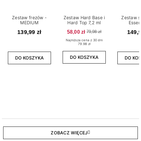
Zestaw frezów -
Zestaw Hard Base i
Zestaw s
MEDIUM
Hard Top 7,2 ml
Essen
139,99 zł
58,00 zł
149,9
79,98 zł
Najniższa cena z 30 dni
79.98 zł
DO KOSZYKA
DO KOSZYKA
DO KO
ZOBACZ WIĘCEJ