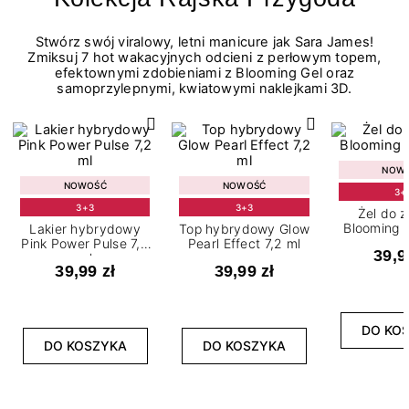
Stwórz swój viralowy, letni manicure jak Sara James!
Zmiksuj 7 hot wakacyjnych odcieni z perłowym topem,
efektownymi zdobieniami z Blooming Gel oraz
samoprzylepnymi, kwiatowymi naklejkami 3D.
NOW
NOWOŚĆ
NOWOŚĆ
3+
3+3
3+3
Żel do 
Blooming G
Lakier hybrydowy
Top hybrydowy Glow
Pink Power Pulse 7,2
Pearl Effect 7,2 ml
39,9
ml
39,99 zł
39,99 zł
DO KO
DO KOSZYKA
DO KOSZYKA