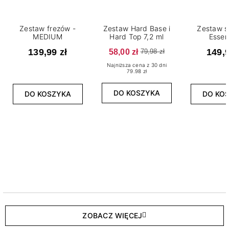
Zestaw frezów -
Zestaw Hard Base i
Zestaw s
MEDIUM
Hard Top 7,2 ml
Essen
139,99 zł
58,00 zł
149,9
79,98 zł
Najniższa cena z 30 dni
79.98 zł
DO KOSZYKA
DO KOSZYKA
DO KO
ZOBACZ WIĘCEJ