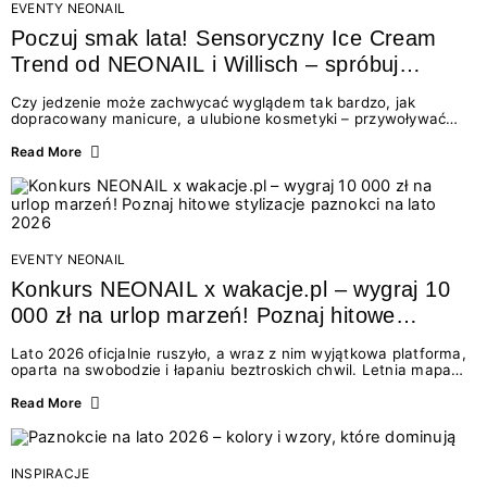
EVENTY NEONAIL
Poczuj smak lata! Sensoryczny Ice Cream
Trend od NEONAIL i Willisch – spróbuj
nowych lodów i odbierz prezent!
Czy jedzenie może zachwycać wyglądem tak bardzo, jak
dopracowany manicure, a ulubione kosmetyki – przywoływać
smak najpiękniejszych wakacyjnych wspomnień? Połączenie
świata beauty i oszałamiających deserów to coś więcej niż
Read More
chwilowa moda. To zaproszenie do celebracji chwili wszystkimi
zmysłami: przez soczysty kolor, aksamitną teksturę,
orzeźwiający zapach i słodki akcent na podniebieniu. Tego lata
NEONAIL łączy siły z marką Willisch, tworząc unikalny projekt
na styku jedzenia i piękna....
EVENTY NEONAIL
Konkurs NEONAIL x wakacje.pl – wygraj 10
000 zł na urlop marzeń! Poznaj hitowe
stylizacje paznokci na lato 2026
Lato 2026 oficjalnie ruszyło, a wraz z nim wyjątkowa platforma,
oparta na swobodzie i łapaniu beztroskich chwil. Letnia mapa
kolorów NEONAIL prowadzi nas przez najpiękniejsze
doświadczenia wakacji – od spontanicznych wyjazdów, przez
Read More
chwile relaksu, tropikalne inspiracje, aż po ekscytujące smaki.
Motywem przewodnim jest eksplorowanie i kolekcjonowanie
letnich momentów. Z tej okazji przygotowaliśmy coś absolutnie
wyjątkowego: wielki konkurs z wakacje.pl oraz dawkę
INSPIRACJE
najgorętszych trendów w...