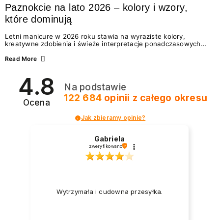
Paznokcie na lato 2026 – kolory i wzory,
które dominują
Letni manicure w 2026 roku stawia na wyraziste kolory,
kreatywne zdobienia i świeże interpretacje ponadczasowych
trendów. Wśród najmodniejszych propozycji nie brakuje
zarówno energetycznych odcieni inspirowanych wakacjami, jak
Read More
i delikatnych wzorów idealnych dla miłośniczek eleganckiej
prostoty. Jakie kolory i stylizacje paznokci będą królować latem
4.8
2026? Znajdź inspirację dla swojego manicure!
Na podstawie
122 684
opinii
z całego okresu
Ocena
Jak zbieramy opinie?
Gabriela
zweryfikowano
Wytrzymała i cudowna przesyłka.