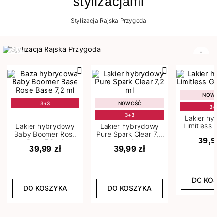
stylizacjami
Stylizacja Rajska Przygoda
Poprzedni
Nast
NOW
3+3
NOWOŚĆ
3+
3+3
Lakier h
Limitless 
Lakier hybrydowy
Lakier hybrydowy
m
Baby Boomer Rose
Pure Spark Clear 7,2
39,9
Base 7,2 ml
ml
39,99 zł
39,99 zł
DO KO
DO KOSZYKA
DO KOSZYKA