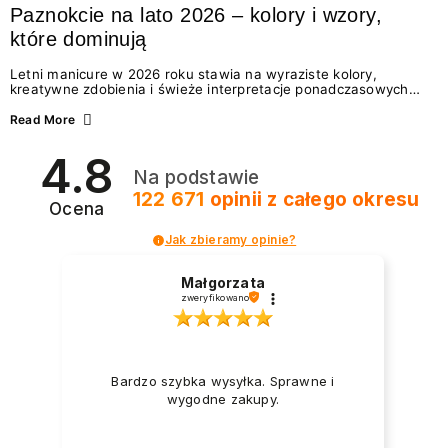
Paznokcie na lato 2026 – kolory i wzory,
które dominują
Letni manicure w 2026 roku stawia na wyraziste kolory,
kreatywne zdobienia i świeże interpretacje ponadczasowych
trendów. Wśród najmodniejszych propozycji nie brakuje
zarówno energetycznych odcieni inspirowanych wakacjami, jak
Read More
i delikatnych wzorów idealnych dla miłośniczek eleganckiej
prostoty. Jakie kolory i stylizacje paznokci będą królować latem
4.8
2026? Znajdź inspirację dla swojego manicure!
Na podstawie
122 671
opinii
z całego okresu
Ocena
Jak zbieramy opinie?
Małgorzata
zweryfikowano
Bardzo szybka wysyłka. Sprawne i
wygodne zakupy.