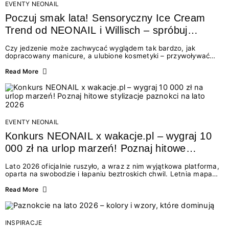
EVENTY NEONAIL
Poczuj smak lata! Sensoryczny Ice Cream
Trend od NEONAIL i Willisch – spróbuj
nowych lodów i odbierz prezent!
Czy jedzenie może zachwycać wyglądem tak bardzo, jak
dopracowany manicure, a ulubione kosmetyki – przywoływać
smak najpiękniejszych wakacyjnych wspomnień? Połączenie
świata beauty i oszałamiających deserów to coś więcej niż
Read More
chwilowa moda. To zaproszenie do celebracji chwili wszystkimi
zmysłami: przez soczysty kolor, aksamitną teksturę,
orzeźwiający zapach i słodki akcent na podniebieniu. Tego lata
NEONAIL łączy siły z marką Willisch, tworząc unikalny projekt
na styku jedzenia i piękna....
EVENTY NEONAIL
Konkurs NEONAIL x wakacje.pl – wygraj 10
000 zł na urlop marzeń! Poznaj hitowe
stylizacje paznokci na lato 2026
Lato 2026 oficjalnie ruszyło, a wraz z nim wyjątkowa platforma,
oparta na swobodzie i łapaniu beztroskich chwil. Letnia mapa
kolorów NEONAIL prowadzi nas przez najpiękniejsze
doświadczenia wakacji – od spontanicznych wyjazdów, przez
Read More
chwile relaksu, tropikalne inspiracje, aż po ekscytujące smaki.
Motywem przewodnim jest eksplorowanie i kolekcjonowanie
letnich momentów. Z tej okazji przygotowaliśmy coś absolutnie
wyjątkowego: wielki konkurs z wakacje.pl oraz dawkę
INSPIRACJE
najgorętszych trendów w...