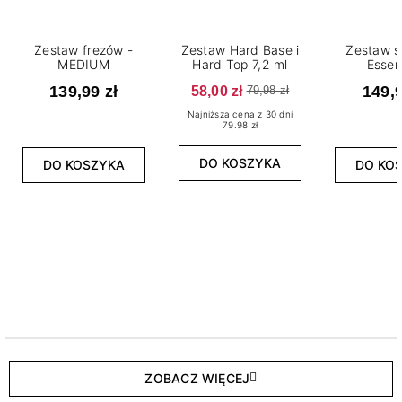
Zestaw frezów -
Zestaw Hard Base i
Zestaw s
MEDIUM
Hard Top 7,2 ml
Essen
139,99 zł
58,00 zł
149,9
79,98 zł
Najniższa cena z 30 dni
79.98 zł
DO KOSZYKA
DO KOSZYKA
DO KO
ZOBACZ WIĘCEJ