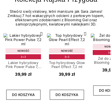
Stwórz swój viralowy, letni manicure jak Sara James!
Zmiksuj 7 hot wakacyjnych odcieni z perłowym topem,
efektownymi zdobieniami z Blooming Gel oraz
samoprzylepnymi, kwiatowymi naklejkami 3D.
NOW
NOWOŚĆ
NOWOŚĆ
3+
3+3
3+3
Żel do 
Blooming G
Lakier hybrydowy
Top hybrydowy Glow
Pink Power Pulse 7,2
Pearl Effect 7,2 ml
39,9
ml
39,99 zł
39,99 zł
DO KO
DO KOSZYKA
DO KOSZYKA