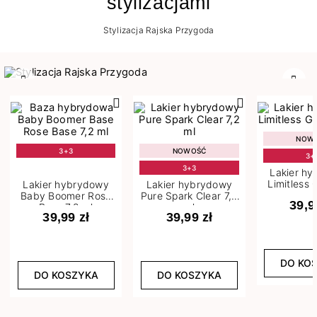
stylizacjami
Stylizacja Rajska Przygoda
Poprzedni
Nast
NOW
3+3
NOWOŚĆ
3+
3+3
Lakier h
Limitless 
Lakier hybrydowy
Lakier hybrydowy
m
Baby Boomer Rose
Pure Spark Clear 7,2
39,9
Base 7,2 ml
ml
39,99 zł
39,99 zł
DO KO
DO KOSZYKA
DO KOSZYKA