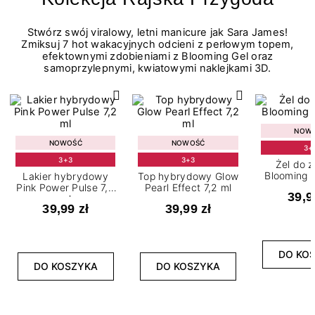
Stwórz swój viralowy, letni manicure jak Sara James!
Zmiksuj 7 hot wakacyjnych odcieni z perłowym topem,
efektownymi zdobieniami z Blooming Gel oraz
samoprzylepnymi, kwiatowymi naklejkami 3D.
NOW
NOWOŚĆ
NOWOŚĆ
3+
3+3
3+3
Żel do 
Blooming G
Lakier hybrydowy
Top hybrydowy Glow
Pink Power Pulse 7,2
Pearl Effect 7,2 ml
39,9
ml
39,99 zł
39,99 zł
DO KO
DO KOSZYKA
DO KOSZYKA