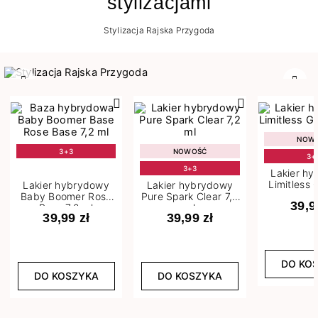
stylizacjami
Stylizacja Rajska Przygoda
Poprzedni
Nast
NOW
3+3
NOWOŚĆ
3+
3+3
Lakier h
Limitless 
Lakier hybrydowy
Lakier hybrydowy
m
Baby Boomer Rose
Pure Spark Clear 7,2
39,9
Base 7,2 ml
ml
39,99 zł
39,99 zł
DO KO
DO KOSZYKA
DO KOSZYKA