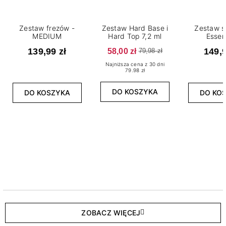
Zestaw frezów -
Zestaw Hard Base i
Zestaw s
MEDIUM
Hard Top 7,2 ml
Essen
139,99 zł
58,00 zł
149,9
79,98 zł
Najniższa cena z 30 dni
79.98 zł
DO KOSZYKA
DO KOSZYKA
DO KO
ZOBACZ WIĘCEJ