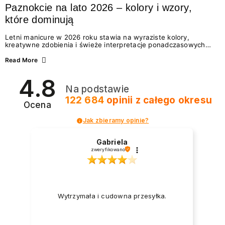
Paznokcie na lato 2026 – kolory i wzory,
które dominują
Letni manicure w 2026 roku stawia na wyraziste kolory,
kreatywne zdobienia i świeże interpretacje ponadczasowych
trendów. Wśród najmodniejszych propozycji nie brakuje
zarówno energetycznych odcieni inspirowanych wakacjami, jak
Read More
i delikatnych wzorów idealnych dla miłośniczek eleganckiej
prostoty. Jakie kolory i stylizacje paznokci będą królować latem
4.8
2026? Znajdź inspirację dla swojego manicure!
Na podstawie
122 684
opinii
z całego okresu
Ocena
Jak zbieramy opinie?
Gabriela
zweryfikowano
Wytrzymała i cudowna przesyłka.