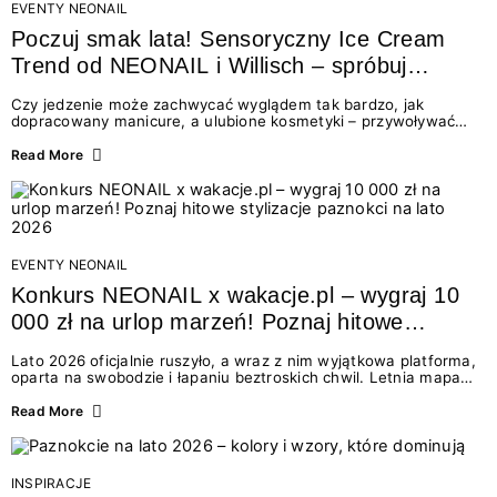
EVENTY NEONAIL
Poczuj smak lata! Sensoryczny Ice Cream
Trend od NEONAIL i Willisch – spróbuj
nowych lodów i odbierz prezent!
Czy jedzenie może zachwycać wyglądem tak bardzo, jak
dopracowany manicure, a ulubione kosmetyki – przywoływać
smak najpiękniejszych wakacyjnych wspomnień? Połączenie
świata beauty i oszałamiających deserów to coś więcej niż
Read More
chwilowa moda. To zaproszenie do celebracji chwili wszystkimi
zmysłami: przez soczysty kolor, aksamitną teksturę,
orzeźwiający zapach i słodki akcent na podniebieniu. Tego lata
NEONAIL łączy siły z marką Willisch, tworząc unikalny projekt
na styku jedzenia i piękna....
EVENTY NEONAIL
Konkurs NEONAIL x wakacje.pl – wygraj 10
000 zł na urlop marzeń! Poznaj hitowe
stylizacje paznokci na lato 2026
Lato 2026 oficjalnie ruszyło, a wraz z nim wyjątkowa platforma,
oparta na swobodzie i łapaniu beztroskich chwil. Letnia mapa
kolorów NEONAIL prowadzi nas przez najpiękniejsze
doświadczenia wakacji – od spontanicznych wyjazdów, przez
Read More
chwile relaksu, tropikalne inspiracje, aż po ekscytujące smaki.
Motywem przewodnim jest eksplorowanie i kolekcjonowanie
letnich momentów. Z tej okazji przygotowaliśmy coś absolutnie
wyjątkowego: wielki konkurs z wakacje.pl oraz dawkę
INSPIRACJE
najgorętszych trendów w...